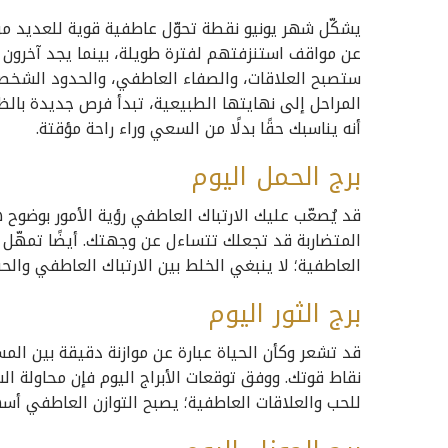
يشكّل شهر يونيو نقطة تحوّل عاطفية قوية للعديد من ا
عن مواقف استنزفتهم لفترة طويلة، بينما يجد آخرون 
ستصبح العلاقات، والصفاء العاطفي، والحدود الشخصي
المراحل إلى نهايتها الطبيعية، تبدأ فرص جديدة بال
أنه يناسبك حقًا بدلًا من السعي وراء راحة مؤقتة.
برج الحمل اليوم
قد يُصعّب عليك الارتباك العاطفي رؤية الأمور بوضوح 
المتضاربة قد تجعلك تتساءل عن وجهتك. أيضًا تمهّل قب
العاطفية؛ لا ينبغي الخلط بين الارتباك العاطفي والح
برج الثور اليوم
قد تشعر وكأن الحياة عبارة عن موازنة دقيقة بين ال
نقاط قوتك. ووفق توقعات الأبراج اليوم فإن محاولة ا
للحب والعلاقات العاطفية؛ يصبح التوازن العاطفي أس