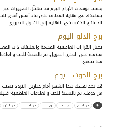
بحسب توقعات الأبراج اليوم قد تشكّل التغييرات غير المت
يساعدك في نهاية المطاف على بناء أسس أقوى للمستق
الحقائق الخفية في النهاية إلى التحول الضروري.
برج الدلو
اليوم
تحتل القرارات العاطفية المهمة والعلاقات ذات المعنى
سلامك على المدى الطويل. ثم بالنسبة للحب والعلاقات
مما تتوقع.
برج الحوت
اليوم
قد تجد نفسك هذا الشهر أمام خيارين. التردد يسبب ا
من خوفك. ثم بالنسبة للحب والعلاقات العاطفية؛ قلبك
برج الجدي
برج الحمل
برج الدلو
برج السرطان
برج العذراء