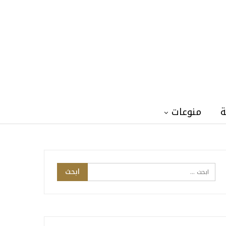
ة
منوعات