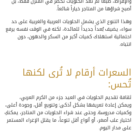
والإفراط، طبعا لم تعد الحلويات تُحضّر في المنزل فقط، بل
أصبح شراؤها من المتاجر خياراً شائعاً.
وهذا التنوع الذي يشمل الحلويات العربية والغربية على حد
سواء، يضيف بُعداً جديداً للمائدة، لكنه في الوقت نفسه يرفع
احتمالية استهلاك كميات أكبر من السكر والدهون، دون
انتباه.
السعرات أرقام لا تُرى لكنها
تُحس:
ثقافة تقديم الحلويات في العيد جزء من الكرم العربي،
ويمكن إعادة تعريفها بشكل أذكى: وتنويع أقل، وجودة أعلى،
وكميات مدروسة. وحتى عند شراء الحلويات من المتاجر، يمكنكِ
اختيار علب أصغر، أو أنواع أقل تنوعاً، ما يقلل الإغراء المستمر
على مدار اليوم.