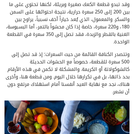
وقد تبدو قطعة الكعك صغيرة وبريئة، لكنها تحتوي على ما
بين 200 إلى 250 سعرة حرارية، نتيجة احتوائها على السمن
والسكر. والمعمول، الذي يُعد خياراً أخف نسبياً، يراوح بين
180، و220 سعرة، خاصة إذا كان محشواً بالتمر، أما البسبوسة،
الغنية بالقطر والزبدة، فقد تصل إلى 350 سعرة في القطعة
الواحدة.
وتتصدر الكنافة القائمة من حيث السعرات؛ إذ قد تصل إلى
500 سعرة للقطعة، خصوصاً مع الحشوات الحديثة
كالشوكولاتة أو الكريمة. والمشكلة لا تكمن في هذه الأرقام
بحد ذاتها، بل في تكرارها خلال اليوم. ومن قطعة هنا، وأخرى
هناك، نجد مع نهاية العيد أنفسنا أمام استهلاك مرتفع دون
أن نشعر.