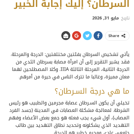
السرطان؟ إليك إجابة الخبير
تاريخ
مايو 31, 2026
Share
يأتي تشخيص السرطان بفئتين مختلفتين: الدرجة والمرحلة.
فقد يشير التقرير إلى أن امرأة مصابة بسرطان الثدي من
الدرجة الثانية، المرحلة الثالثة IIIA. وكلا المصطلحين لهما
معان مميزة، وغالبا ما تترك الناس في حيرة من أمرهم.
ما هي درجة السـرطان؟
تخيلي أن يكون السـرطان عصابة مجرمين والطبيب هو رئيس
الشرطة. لمعالجة مشكلة العصابات في المدينة (جسد الفرد
المصاب)، أول شيء يجب فعله هو جمع بعض الأعضاء وفهم
التهديد الذي يشكلونه وتحديد نطاق التهديد بين طالب
جامعي عادي ومجرم خطير هو الدرجة.