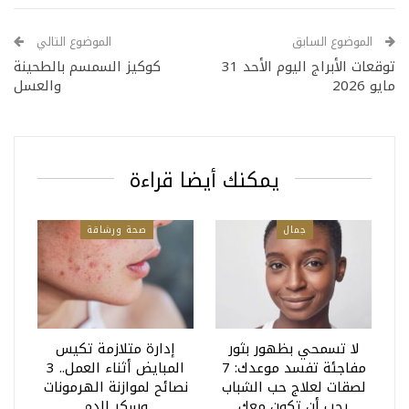
الموضوع السابق
الموضوع التالي
توقعات الأبراج اليوم الأحد 31
كوكيز السمسم بالطحينة
مايو 2026
والعسل
يمكنك أيضا قراءة
جمال
صحة ورشاقة
لا تسمحي بظهور بثور
إدارة متلازمة تكيس
مفاجئة تفسد موعدك: 7
المبايض أثناء العمل.. 3
لصقات لعلاج حب الشباب
نصائح لموازنة الهرمونات
يجب أن تكون معك
وسكر الدم