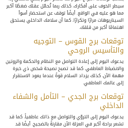
سيطر الخوف على أفكارك. كذلك ربما تُحمّل عقلك ضغطًا أكبر
مما هو عليه في الواقع. أيضًأ توقف عن استحضار أسوأ
السيناريوهات مرارًا وتكرارًا. كما أن سلامك الداخلي يستحق
اهتمامًا أكبر من قلقك.
توقعات برج القوس – التوجيه
والتأسيس الروحي
يدعوك اليوم إلى إعادة التواصل مع النظام والحكمة والروتين
والانضباط العاطفي. كما قد تصبح نصيحة شخص ذي خبرة
مهمة الآن. كذلك يزداد السلام قوةً عندما يعود الاستقرار
إلى عالمك العاطفي.
توقعات برج الجدي – التأمل والشفاء
الداخلي
يدعوك اليوم إلى التروّي والتواصل مع ذاتك عاطفياً. كما قد
تشعر براحة أكبر في العزلة الآن مقارنةً بالضجيج. أيضًا قد