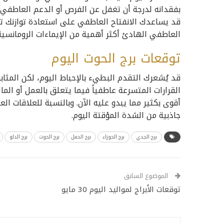
بفقدانه لدرجة أن تغفل عن الفرص أو الدعم العاطفي ا
قد يساعدك الانفتاح العاطفي على استعادة توازنك تدر
العاطفي الهادئ أكثر أهمية من الإيماءات الرومانسية 
توقعات برج الحوت اليوم
قد يُشعرك التقدم البطيء بالإحباط اليوم، لكن المثاب
القرارات المتسرعة عاطفياً فيما يتعلق بالعمل أو المال
أقوى بكثير مما يبدو عليه الآن. وبالنسبة للعلاقات ال
جاذبية من الشدة المؤقتة اليوم.
برج الجدي
برج الجوزاء
برج الحمل
برج الحوت
برج الدلو
الموضوع السابق
توقعات الأبراج لمواليد اليوم 30 مايو