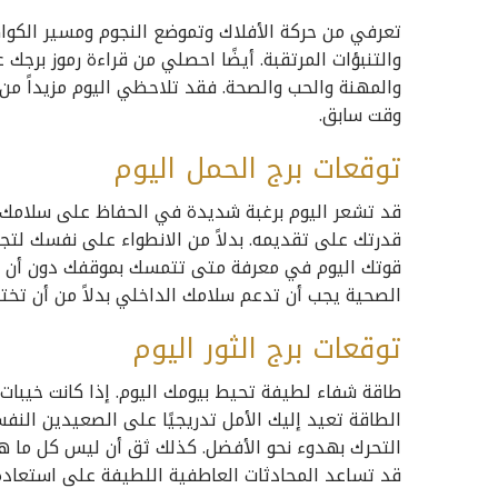
تعرفي من حركة الأفلاك وتموضع النجوم ومسير الكواك
والتنبؤات المرتقبة. أيضًا احصلي من قراءة رموز برجك 
والمهنة والحب والصحة. فقد تلاحظي اليوم مزيداً من 
وقت سابق.
توقعات برج الحمل اليوم
قد تشعر اليوم برغبة شديدة في الحفاظ على سلامك 
قدرتك على تقديمه. بدلاً من الانطواء على نفسك لتجن
قوتك اليوم في معرفة متى تتمسك بموقفك دون أن تنفع
الصحية يجب أن تدعم سلامك الداخلي بدلاً من أن تختب
توقعات برج الثور اليوم
طاقة شفاء لطيفة تحيط بيومك اليوم. إذا كانت خيبا
الطاقة تعيد إليك الأمل تدريجيًا على الصعيدين النف
التحرك بهدوء نحو الأفضل. كذلك ثق أن ليس كل ما هو
قد تساعد المحادثات العاطفية اللطيفة على استعادة ا