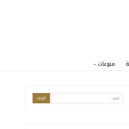
ة
منوعات