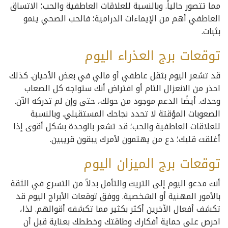
مما تتصور حالياً. وبالنسبة للعلاقات العاطفية والحب؛ الاتساق
العاطفي أهم من الإيماءات الدرامية؛ فالحب الصحي ينمو
بثبات.
توقعات برج العذراء اليوم
قد تشعر اليوم بثقل عاطفي أو مالي في بعض الأحيان. كذلك
احذر من الانعزال التام أو افتراض أنك ستواجه كل الصعاب
وحدك. أيضًا الدعم موجود من حولك، حتى وإن لم تدركه الآن.
الصعوبات المؤقتة لا تحدد نجاحك المستقبلي. وبالنسبة
للعلاقات العاطفية والحب؛ قد تشعر بالوحدة بشكل أقوى إذا
أغلقت قلبك؛ دع من يهتمون لأمرك يبقون قريبين.
توقعات برج الميزان اليوم
أنت مدعو اليوم إلى التريث والتأمل بدلاً من التسرع في الثقة
بالأمور المهنية أو الشخصية. ووفق توقعات الأبراج اليوم قد
تكشف أفعال الآخرين أكثر بكثير مما تكشفه أقوالهم. لذا،
احرص على حماية أفكارك وطاقتك وخططك بعناية قبل أن