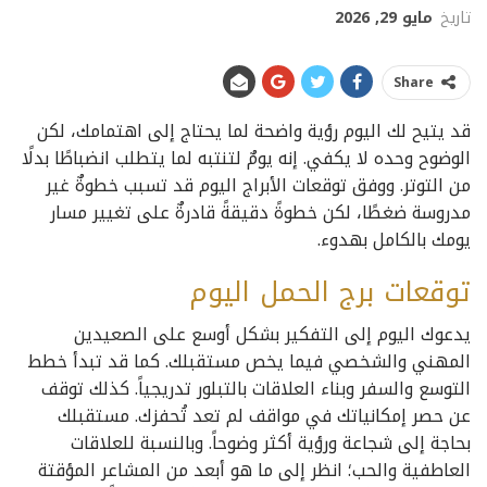
تاريخ
مايو 29, 2026
Share
قد يتيح لك اليوم رؤية واضحة لما يحتاج إلى اهتمامك، لكن
الوضوح وحده لا يكفي. إنه يومٌ لتنتبه لما يتطلب انضباطًا بدلًا
من التوتر. ووفق توقعات الأبراج اليوم قد تسبب خطوةٌ غير
مدروسة ضغطًا، لكن خطوةً دقيقةً قادرةٌ على تغيير مسار
يومك بالكامل بهدوء.
توقعات برج الحمل اليوم
يدعوك اليوم إلى التفكير بشكل أوسع على الصعيدين
المهني والشخصي فيما يخص مستقبلك. كما قد تبدأ خطط
التوسع والسفر وبناء العلاقات بالتبلور تدريجياً. كذلك توقف
عن حصر إمكانياتك في مواقف لم تعد تُحفزك. مستقبلك
بحاجة إلى شجاعة ورؤية أكثر وضوحاً. وبالنسبة للعلاقات
العاطفية والحب؛ انظر إلى ما هو أبعد من المشاعر المؤقتة