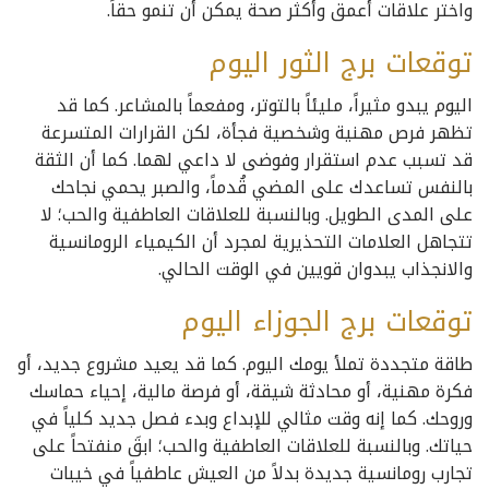
واختر علاقات أعمق وأكثر صحة يمكن أن تنمو حقاً.
توقعات برج الثور اليوم
اليوم يبدو مثيراً، مليئاً بالتوتر، ومفعماً بالمشاعر. كما قد
تظهر فرص مهنية وشخصية فجأة، لكن القرارات المتسرعة
قد تسبب عدم استقرار وفوضى لا داعي لهما. كما أن الثقة
بالنفس تساعدك على المضي قُدماً، والصبر يحمي نجاحك
على المدى الطويل. وبالنسبة للعلاقات العاطفية والحب؛ لا
تتجاهل العلامات التحذيرية لمجرد أن الكيمياء الرومانسية
والانجذاب يبدوان قويين في الوقت الحالي.
توقعات برج الجوزاء اليوم
طاقة متجددة تملأ يومك اليوم. كما قد يعيد مشروع جديد، أو
فكرة مهنية، أو محادثة شيقة، أو فرصة مالية، إحياء حماسك
وروحك. كما إنه وقت مثالي للإبداع وبدء فصل جديد كلياً في
حياتك. وبالنسبة للعلاقات العاطفية والحب؛ ابقَ منفتحاً على
تجارب رومانسية جديدة بدلاً من العيش عاطفياً في خيبات