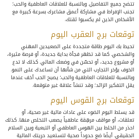
تتضح جميع التفاصيل. وبالنسبة للعلاقات العاطفية والحب؛
تجنب الإفراط في مشاركة أعمق مشاعرك بسرعة كبيرة مع
الأشخاص الذين لم يكسبوا ثقتك.
توقعات برج العقرب اليوم
تحيط بك اليوم طاقة متجددة على الصعيدين المهني
والشخصي. كما قد تظهر فجأة بداية جديدة، أو فرصة مثيرة،
أو مشروع جديد، أو تحسّن في وضعك المالي. كذلك لا تدع
الخوف يؤخر التجارب التي من شأنها أن تساعدك على النمو.
وبالنسبة للعلاقات العاطفية والحب؛ يصبح الحب أخف عندما
يقل التفكير الزائد؛ وقد تنشأ علاقة غير متوقعة.
توقعات برج القوس اليوم
قد يسلط اليوم الضوء على عادات مالية غير صحية، أو
تعلقات، أو مواقف مرهِقة عاطفياً يصعب التخلص منها. كذلك
احذر من الخلط بين الهوس العاطفي أو التبعية وبين السلام
الحقيقي. أيضًا ضع حدوداً صحية لتستعيد حريتك المالية