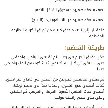
نصف ملعقة صغيرة مسحوق الفلفل الأحمر
نصف ملعقة صغيرة من الأسافويتيدا (الزينغ)
ملعقتان إلى ثلاث ملاعق كبيرة من أوراق الكزبرة الطازجة
المقطعة
طريقة
التحضير:
خذي دقيق الجرام في وعاء، ثم أضيفي الزبادي، واخفقي
حتى لا يبقى أي كتل. ثم أضيفي 21/2 كوب من الماء وامزجي
جيدا.
ثم سخني ملعقتين كبيرتين من السمن في كاداي غير لاصق.
كذلك أضيفي بذور الكمون، وعندما تبدأ في تغيير لونها،
أضيفي حبات الفلفل الأسود، القرفة، والقرنفل. ثم اخلطي
وقلي حتى تصبح رائحته فواحة.
كذلك أضيفي خليط الزبادي، والملح، والسكر إلى المقلاة