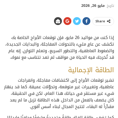
تاريخ
مايو 26, 2026
Share
إذا كنت من مواليد 26 مايو، فإن توقعات الأبراج الخاصة بك
تكشف عن عامٍ مليء بالتحولات المفاجئة، والبدايات الجديدة،
والضغوط العاطفية، والتطور السريع، وتعلم التوازن. إنه عام
قد تُخرجك فيه الحياة من مواقف لم تعد تتناسب مع نموك.
الطاقة الإجمالية
تشير توقعات الأبراج إلى اكتشافات مفاجئة، وانفراجات
عاطفية، وتغييرات غير متوقعة، وتحوّلات عميقة. كما قد ينهار
شيء غير مستقر في حياتك هذا العام، لكن في الحقيقة،
كان يضعف بالفعل من الداخل. هذه الطاقة تزيل ما لم يعد
مقدّراً له البقاء، لتتيح المجال لبناء أسس أقوى.
كما تضفي طاقة الفلك طاقةً متجددةً وشغفًا وحافزًا وإبداعًا