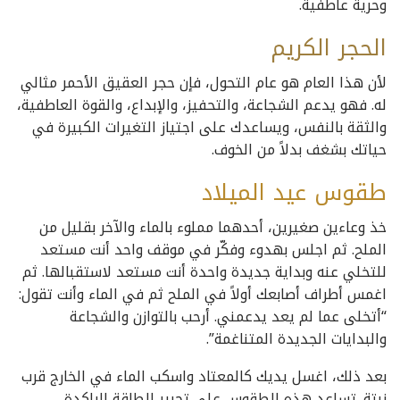
وحرية عاطفية.
الحجر
الكريم
لأن هذا العام هو عام التحول، فإن حجر العقيق الأحمر مثالي
له. فهو يدعم الشجاعة، والتحفيز، والإبداع، والقوة العاطفية،
والثقة بالنفس، ويساعدك على اجتياز التغيرات الكبيرة في
حياتك بشغف بدلاً من الخوف.
طقوس عيد الميلاد
خذ وعاءين صغيرين، أحدهما مملوء بالماء والآخر بقليل من
الملح. ثم اجلس بهدوء وفكّر في موقف واحد أنت مستعد
للتخلي عنه وبداية جديدة واحدة أنت مستعد لاستقبالها. ثم
اغمس أطراف أصابعك أولاً في الملح ثم في الماء وأنت تقول:
“أتخلى عما لم يعد يدعمني. أرحب بالتوازن والشجاعة
والبدايات الجديدة المتناغمة”.
بعد ذلك، اغسل يديك كالمعتاد واسكب الماء في الخارج قرب
نبتة. تساعد هذه الطقوس على تحرير الطاقة الراكدة،