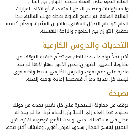
الفلك الضوء على أهمية تحقيق التوازن بين المال
والمسؤوليات ومصادر الدخل المتعددة، أو اتخاذ القرارات
المالية الهامة. ثم تصبح المرونة نقطة قوتك المالية. هذا
العام هو عام التحوّل المهني، والفرص المثيرة، وتعلّم كيفية
تحقيق التوازن بين الطموح والراحة النفسية.
التحديات والدروس الكارمية
أكبر تحدٍّ يواجهك هذا العام هو تعلّم كيفية التوقف عن
مقاومة التغيير الضروري. بعض الأمور تنهار لأنها لم تعد
قادرة على دعم نموك. والدرس الكارمي بسيط ولكنه قوي:
ليست كل نهاية دماراً، فبعضها إعادة توجيه إلهية.
نصيحة
توقف عن محاولة السيطرة على كل تغيير يحدث من حولك.
يدعوك هذا العام إلى الثقة بأن الحياة تُزيل ما لم يعد له
مكان في مستقبلك. حتى لو بدت الأمور فوضوية لفترة، فإن
التغيير يُفسح المجال بهدوء لفرص أقوى، وعلاقات أكثر صحة،