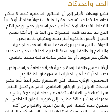
الحب والعلاقات
تشير توقعات الأبراج إلى أن الحقائق العاطفية تصبح لا يمكن
تجاهلها. كما قد تشهد بعض العلاقات تحولاً مفاجئاً، أو كسراً
للأنماط القديمة، أو كشفاً عن عدم استقرار خفي. ورغم الألم
الذي قد يصاحب هذه التغييرات في البداية، إلا أنها تفسح
المجال لأسس عاطفية أكثر صحة. وستجلب طاقة بعض
الكواكب التي ستمر ببرجك هذه السنة الشغف والجاذبية
والتناغم والطاقة الرومانسية المثيرة. كما قد يدخل حب جديد
بشكل غير متوقع، أو قد تشعر علاقة قائمة بتجدد عاطفي.
أيضًا تضفي طاقة الزهرة جاذبيةً قويةً وعاطفةً جياشة، ولكن
يجب الحذّر أيضاً من الخيارات المتهورة أو الطاقة غير
المستقرة. الإثارة جميلة، لكن الاستقرار مهم أيضاً. كما تشير
توقعات الأبراج إلى الإرهاق العاطفي الناتج عن تحمل الكثير
من الأعباء في العلاقات. توقف عن محاولة إصلاح كل شيء
بمفردك. وتشير طاقة عطارد إلى ضرورة التوازن العاطفي. ثم
سيكون تعلم كيفية الموازنة بين الحرية والالتزام من أهم
دروس الحب التي ستتعلمها هذا العام. إنه عام كسر الحلقات