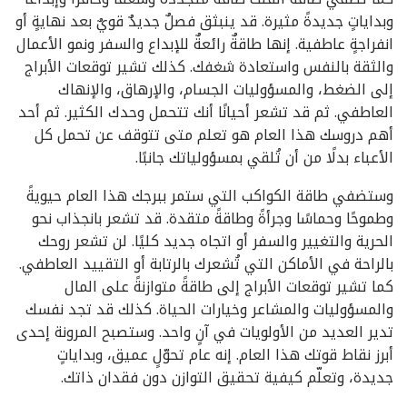
وبداياتٍ جديدةً مثيرة. قد ينبثق فصلٌ جديدٌ قويٌ بعد نهايةٍ أو
انفراجةٍ عاطفية. إنها طاقةٌ رائعةٌ للإبداع والسفر ونمو الأعمال
والثقة بالنفس واستعادة شغفك. كذلك تشير توقعات الأبراج
إلى الضغط، والمسؤوليات الجسام، والإرهاق، والإنهاك
العاطفي. ثم قد تشعر أحيانًا أنك تتحمل وحدك الكثير. ثم أحد
أهم دروسك هذا العام هو تعلم متى تتوقف عن تحمل كل
الأعباء بدلًا من أن تُلقي بمسؤولياتك جانبًا.
وستضفي طاقة الكواكب التي ستمر ببرجك هذا العام حيويةً
وطموحًا وحماسًا وجرأةً وطاقةً متقدة. قد تشعر بانجذاب نحو
الحرية والتغيير والسفر أو اتجاه جديد كليًا. لن تشعر روحك
بالراحة في الأماكن التي تُشعرك بالرتابة أو التقييد العاطفي.
كما تشير توقعات الأبراج إلى طاقةً متوازنةً على المال
والمسؤوليات والمشاعر وخيارات الحياة. كذلك قد تجد نفسك
تدير العديد من الأولويات في آنٍ واحد. وستصبح المرونة إحدى
أبرز نقاط قوتك هذا العام. إنه عام تحوّلٍ عميق، وبداياتٍ
جديدة، وتعلّم كيفية تحقيق التوازن دون فقدان ذاتك.