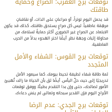
توقعات برج العقرب: الصراع وحماية
طاقتك
قد يحمل اليوم توتراً، أو صراعاتٍ على الذات، أو نقاشاتٍ
مرهِقة عاطفياً. ليس كل صراعٍ يستحق طاقتك. كذلك قد يكون
الابتعاد عن الصراع غير الضروري أكثر حمايةً لسلامك من
محاولة إثبات وجهة نظر. أيضًا اختر الهدوء بدلاً من الحرب
العاطفية.
توقعات برج القوس: الشفاء والأمل
المتجدد
ثمة طاقة شفاء لطيفة تحيط بيومك. كما سيعود الأمل
تدريجيًا إلى حيث حلّ اليأس. أيضًا ثق بأن الحياة ما زالت تُهيئ
الأمور لصالحك، حتى وإن بدا التقدم بطيئًا. ووفق توقعات
الأبراج اليوم فإن القدير سبحانه وتعالى لم ينسَ دعاءك.
توقعات برج الجدي: عدم الرضا