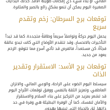
المالي، أو بناء شيء ذي إمكانات طويلة الأمد. كذلك البدايات
الصغيرة اليوم يمكن أن تنمو بشكلٍ رائع بالصبر والمثابرة.
توقعات برج السرطان: زخم وتقدم
سريع
يحمل اليوم حركةً وتواصلاً سريعاً وطاقةً متجددة. كما قد تبدأ
التأخيرات بالانحسار، وقد تتقدم الأوضاع التي كانت تبدو عالقة
فجأةً. كن مستعداً، فالفرص قد تأتي أسرع مما تتوقع. الزخم
يعود من جديد.
توقعات برج الأسد: الاستقرار وتقدير
الذات
سيسلط اليوم الضوء على الراحة، والوعي المالي، والاتزان
العاطفي، وتعزيز الثقة بالنفس. ووفق توقعات الأبراج اليوم
قد تشعر بمزيد من التركيز على بناء السلام والاستقرار
والأمان لنفسك. كما أن الوفرة البطيئة هي وفرة في حد
ذاتها. ثق بالحياة التي تبنيها بهدوء.