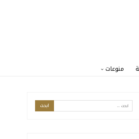
ة
منوعات