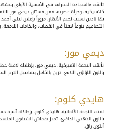
تألقت «السجادة الحمراء» في الأمسية الأولى بمشهد 
كلاسيكية، وجرأة عصرية، فمن فستان ديمي مور اللامع 
بها نادين نسيب نجيم الأنظار، مروراً بإعلان ليلى أ
التصاميم تنوعاً لافتاً في القصات، والخامات اللامعة، و
ديمي مور:
تألقت النجمة الأميركية، ديمي مور، بإطلالة لافتة خطف
باللون اللؤلؤي اللامع، تزين بالكامل بتفاصيل الترتر الم
هايدي كلوم:
لفتت النجمة الألمانية، هايدي كلوم، بإطلالة آسرة 
باللون الذهبي الدافئ، تميز بقماش الشيفون المنسدل،
أنثوي راقٍ.