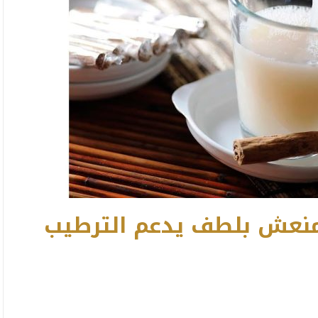
منعش بلطف يدعم الترطيب