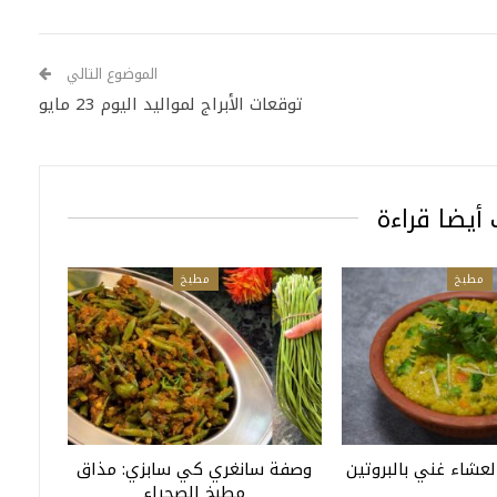
الموضوع التالي
توقعات الأبراج لمواليد اليوم 23 مايو
أيضا قراءة
مطبخ
مطبخ
لعشاء غني بالبروتين
وصفة سانغري كي سابزي: مذاق
مطبخ الصحراء