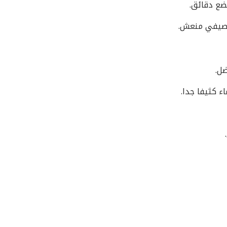
بضع دقائق.
 صيفي منعش.
ل.
اء كثيفا جدا.