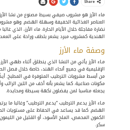
Share
ماء الأرز هو مشروب صيفي بسيط مصنوع من نشا الأرز
العناصر الغذائية الخفيفة وسهلة الهضم. وهو مشروب
نضارة مفاجئة خلال الأيام الحارة. ماء الأرز، الذي غا
الهندية كمشروب مبرد يشعر بلطف وراحة على المعدة
وصفة ماء الأرز
مـاء الأرز يأتي من النشا الذي ينطلق أثناء طهي الأرز
الإقليمية في جميع أنحاء الهند، خاصة خلال فصل الص
من أبسط مشروبات الترطيب المتوفرة في المطبخ. أيضً
مكونات صناعية. كما يشعر بأنه أخف من اللبن الرائب 
يجعله مناسبا لمن يفضلون نكهة بسيطة ومحايدة.
مـاء الأرز يدعم الترطيب “يدعم الترطيب” وغالبا ما ير
الهضم. كما قد يساعد في الحفاظ على مستويات الطا
الكمون المحمص، الملح الأسود، أو القليل من الليمون
سكر.