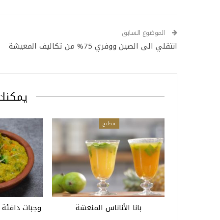
الموضوع السابق
انتقلي الى الصين ووفري 75% من تكاليف المعيشة
يمكنك 
مطبخ
بانا الأناناس المنعشة
وجبات دافئة 