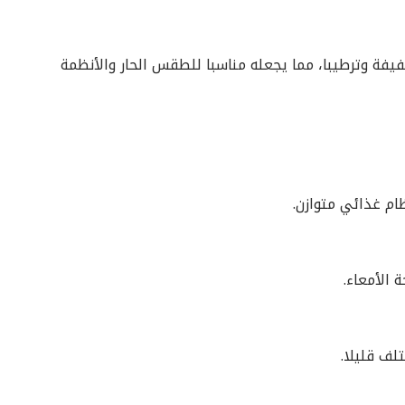
 مياه الأرز طاقة خفيفة وترطيبا، مما يجعله مناسبا للطقس الحار والأنظمة
ظام غذائي متوازن.
 الأمعاء.
لف قليلا.