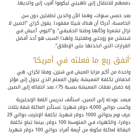
دفعهم للانتقال إلى تاهيتي ليكونوا أقرب إلى والديها.
بعد خمس سنوات، وهما الآن والدين لطفلين دون سن
الخامسة، أدركا أن هناك شيئا مفقودا. يقول كراي “الصين لا
تزال تشعرنا وكأنها وطننا الحقيقي”. و”اليوم، أعيش في
شنتشن مع زوجتي وطفلينا. ولهذا السبب هو أحد أفضل
القرارات التي اتخذتها على الإطلاق”.
‘أنفق ربع ما فعلته في أمريكا’
واحدة من أكبر مزايا العيش في شنزن، وفقا لكراي، هي
انخفاض تكلفة المعيشة. يقول المعلم الذي تحول إلى مؤثر
إنه خفض نفقات المعيشة بنسبة 75٪ بعد انتقاله إلى الصين.
فبعد عودته إلى الصين، استأنف تدريس اللغة الإنجليزية
وكسب حوالي 4,000 دولار شهريا. تستأجر العائلة شقة بثلاث
غرف نوم بحوالي 1000 دولار شهريا. تكلفة الإنترنت حوالي 29
دولارا، والكهرباء في المتوسط 100 دولار، بينما تبلغ تكلفة
البقالة لعائلة مكونة من أربعة أفراد حوالي 100 دولار شهريا.