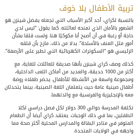
تربية الأطفال بلا خوف
بالنسبة لكراي، أحد أكبر الأسباب التي تجعله يفضل شينزن هو
الشعور بالأمان الذي تمنحه لعائلته. كما يقول: “ليس لدي
حاجة أو رغبة في أن أصبح أبا مكوكيًا هنا. ولست قلقا بشأن
أمور مثل العنف بالأسلحة”. بدلا من ذلك، مازح بأن قلقه
الرئيسي هو “السكوترات الكهربائية التي تطير على الأرصفة”.
كذلك وصف كراي شينزن بأنها صديقة للعائلات للغاية، مع
أكثر من 1000 حديقة، والعديد من أماكن اللعب الداخلية،
ومجموعة واسعة من الأنشطة للأطفال. يحضر طفلاه روضة
أطفال صينية عامة حيث يتعلمان اللغة الصينية، بينما يتحدثان
معه بالإنجليزية والفرنسية مع والدتهما.
تكلفة المدرسة حوالي 300 دولار لكل فصل دراسي لكلا
الطفلين، بما في ذلك الوجبات. يعتقد كراي أيضا أن الطعام
المتوفر في متاجر البقالة والمدارس المحلية أكثر صحة مما
واجهه في الولايات المتحدة.