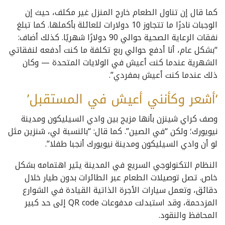
كما قال إن تناول الطعام خارج المنزل غير مكلف، حيث إن
الوجبات نادرًا ما تتجاوز 10 دولارات للعائلة بأكملها. كما تبلغ
نفقات الرعاية الصحية حوالي 90 دولارًا شهريًا. كذلك أضاف:
“بشكل عام، أنا أدفع حوالي ربع تكلفة ما كنت أدفعه لنفقاتي
الشهرية عندما كنت أعيش في الولايات المتحدة — وكان
ذلك عندما كنت أعيش بمفردي”.
‘أشعر وكأنني أعيش في المستقبل’
وصف كراي شينزن بأنها مزيج بين وادي السيليكون ومدينة
نيويورك؛ ولكن “في الصين”. كما قال: “بالنسبة لي، شنزين مثل
لو أن وادي السيليكون ومدينة نيويورك أنجبا طفلا”.
النظام التكنولوجي السريع في المدينة يثير اهتمامه بشكل
خاص. تصل توصيلات الطعام عبر الطائرات بدون طيار خلال
دقائق، وتعمل سيارات الأجرة الذاتية القيادة في الشوارع
المزدحمة، وقد استبدلت مدفوعات QR code إلى حد كبير
المحافظ والنقود.