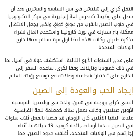
انتقل كراي إلى شنتشن في سن السابعة والعشرين بعد أن
حصل على وظيفة كمدرس لغة إنجليزية في مركز التكنولوجيا
في جنوب الصين بالقرب من هونغ كونغ. ولكي يجعل الانتقال
ممكنا، باع سيارته في نورث كارولينا واستخدم المال لشراء
تذكرة طيران. وكانت هذه أيضا أول مرة يسافر فيها خارج
الولايات المتحدة.
على مدى السنوات الأربع التالية، استكشف دولا في آسيا، بما
في ذلك كمبوديا وتايلاند. وفقا لكري، ساعده السفر إلى
الخارج على “اختبار” شجاعته وصلابته مع توسيع رؤيته للعالم.
إيجاد الحب والعودة إلى الصين
التقى كراي بزوجته في شنزن. ولدت في بولينيزيا الفرنسية
لأبوين صينيين، وكانت تعمل هناك كمعلمة للغة الفرنسية
عندما التقيا الاثنين. كان الزوجان قد قضيا بالفعل ثلاث سنوات
في الصين عندما أرسلت جائحة كوفيد-19 حياتهما. أثناء
إجازتهم في الولايات المتحدة، أغلقت حدود الصين، مما