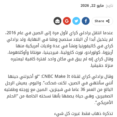
تاريخ
مايو 22, 2026
Share
عندما انتقل برادلي كراي لأول مرة إلى الصين في عام 2016،
لم يتخيل أبدا أن البلاد ستصبح وطنا في النهاية. ولد برادلي
كراي في كاليفورنيا ونشأ في عدة ولايات أمريكية منها
أريزونا، كولورادو، نورث كارولينا، فيرجينيا، مونتانا وأوكلاهوما،
وقال كراي إنه لم يبق في مكان واحد لفترة كافية ليعتبره
منزلا حقيقيا.
وقال برادلي كراي لقناة CNBC Make It: “لو أخبرتني حينها
أنني سأنتهي في الصين، لكنت ضحكت”. واليوم، يعيش الرجل
البالغ من العمر 36 عاما في شينزين، الصين مع زوجته وطفليه
الصغيرين، وهي حياة يصفها بأنها نسخته الخاصة من “الحلم
الأمريكي”.
تذكرة ذهاب فقط غيرت كل شيء