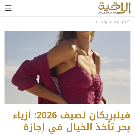
الرئيسية
أزياء
فيلبريكان لصيف 2026: أزياء
بحر تأخذ الخيال في إجازة