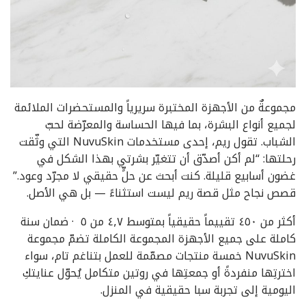
مجموعةٌ من الأجهزة المختبرة سريرياً والمستحضرات الملائمة
لجميع أنواع البشرة، بما فيها الحساسة والمعرّضة لحبّ
الشباب. تقول ريم، إحدى مستخدمات NuvuSkin التي وثّقت
رحلتها: “لم أكن أصدّق أن تتغيّر بشرتي بهذا الشكل في
غضون أسابيع قليلة. كنت أبحث عن حلٍّ حقيقي لا مجرّد وعود.”
قصص نجاح مثل قصة ريم ليست استثناءً — بل هي الأصل.
أكثر من ٤٥٠ تقييماً حقيقياً بمتوسط ٤٫٧ من ٥ · ضمان سنة
كاملة على جميع الأجهزة المجموعة الكاملة تضمّ مجموعة
NuvuSkin خمسة منتجات مصمّمة للعمل بتناغم تام، سواء
اخترتِها منفردةً أو جمعتِها في روتين متكامل يُحوّل عنايتكِ
اليومية إلى تجربة سبا حقيقية في المنزل.