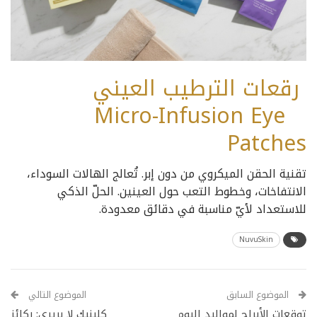
رقعات الترطيب العيني
Micro-Infusion Eye
Patches
تقنية الحقن الميكروي من دون إبر. تُعالج الهالات السوداء،
الانتفاخات، وخطوط التعب حول العينين. الحلّ الذكي
للاستعداد لأيّ مناسبة في دقائق معدودة.
NuvuSkin
الموضوع السابق
الموضوع التالي
توقعات الأبراج لمواليد اليوم
كلينيك لا بريري: ركائز