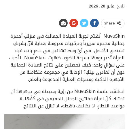
تاريخ
مايو 20, 2026
Share
NuvuSkin تُقدّم تجربة العيادة الجمالية في منزلكِ أجهزة
جمالية مختبرة سريرياً وتركيبات مدروسة بعناية لأنّ بشرتكِ
تستحق الأفضل، في أيّ وقت تشائين في عصرٍ باتت فيه
المرأة تُدير يومها بسرعة الضوء، ظهرت NuvuSkin لتُجيب
على سؤالٍ واحد: كيف تحصلين على نتائج العيادة الجمالية
دون أن تغادري بيتكِ؟ الإجابة في مجموعة متكاملة من
الأجهزة الذكية ومنتجات العناية المدعومة بالعلم.
انطلقت علامة NuvuSkin من رؤية بسيطة في جوهرها: أن
تمتلك كلّ امرأة مفاتيح الجمال الحقيقي في كفّها. لا
مواعيد انتظار، لا تكاليف باهظة، لا تنازل عن النتائج.