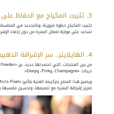
3. تثبيت المكياج مع الحفاظ على التوهج:
تثبيت المكياج خطوة ضرورية، وبالتحديد في المناسبات
تساعد على موازنة لمعان البشرة من دون إخفاء الإشرا
4. الهايلايتر.. سر الإشراقة الذهبية:
درجات: «Champagne، وPink، وDeep».
تعزيز إشراقة البشرة مع تنعيمها، وتحسين ملمسها بم