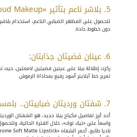
5. بلاشر ناعم بتأثير «Cloud Makeup»:
للحصول على المظهر الضبابي الناعم، استخدام بلاشر 
دون خطوط حادة.
6. عينان فضيتان جذابتان:
ركزت إطلالة بيلا على عينين فضيتين لامعتين، حيث 
تمرير خط آيلاينر أسود رفيع بمحاذاة الرموش.
7. شفتان ورديتان ضبابيتان.. بلمسة لامعة:
أحد أبرز تفاصيل مكياج بيلا حديد، هو الشفتان الورديت
واسعاً على «تيك توك»، خلال الفترة الحالية، وللحصول