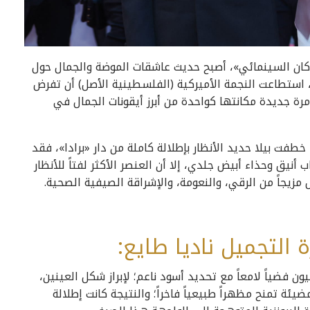
ن كان السينمائي»، أصبح حديث عاشقات الموضة والجمال حول
، استطاعت النجمة الأميركية (الفلسطينية الأصل) أن تفرض
رة جديدة مكانتها كواحدة من أبرز أيقونات الجمال في
لـ79 من «مهرجان كان»، خطفت بيلا حديد الأنظار بإطلالة كاملة من دار «برادا»، فقد
ب أنيق وحذاء أبيض جلدي، إلا أن العنصر الأكثر لفتاً للأنظار
مزيجاً من الرقي، والنعومة، والإشراقة الصيفية الصحية.
 التجميل ناديا طايع:
ن فضياً لامعاً مع تحديد أسود ناعم؛ لإبراز شكل العينين،
ة تمنح مظهراً طبيعياً فاخراً؛ والنتيجة كانت إطلالة