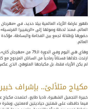
ظهور عارضة الأزياء العالمية بيلا حديد، في «مهرجا
العالم، فمنذ لحظة وصولها إلى «الريفييرا الفرنسية»
حضورها بإطلالة تجمع بين الفخامة والبساطة، مؤكدة م
العالم.
وهاي هي اليوم وفي الدورة ا
ارتدت خلالها فستاناً رمادياً من الساتان المزدوج مع كا
لم يكن الأزياء فقط، بل مكياجها المتوهج، الذي عكس 
مكياج متلألئ.. بإشراف خبيرة
خبيرة التجميل الشهيرة، ناديا طايع، اعتمدت مكياج عيو
فيما حافظت على شفتين حياديتين لامعتين، وبشرة مضيئ