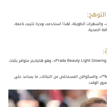
، والسهرات الطويلة، لهذا استخدمت بودرة تثبيت ناعمة،
قة الصحية.
من بين المنتجات، التي اعتمدتها حديد، برز «Prada Beauty Light Glowing Powder»، وهو هايلايتر متوافر بثلاث
ويتميز هذا المنتج بتركيبته الغنية بلآلئ «Micro-Pixel™»، والسكوالان المستخلص من النباتات، ما يساعد على
رور الوقت.