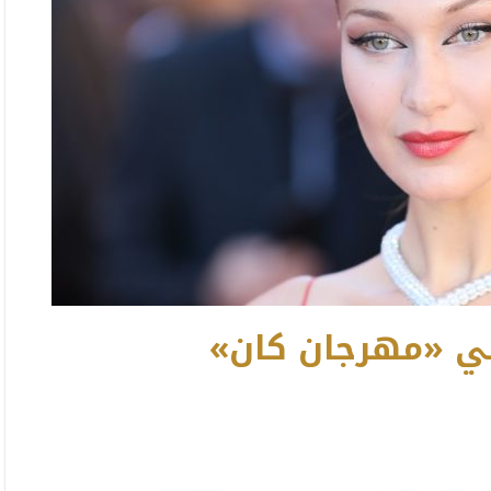
في «مهرجان كان»