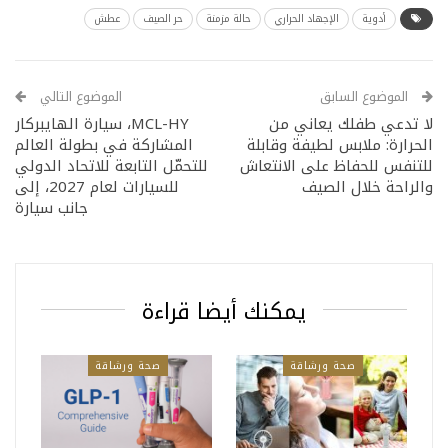
أدوية
الإجهاد الحراري
حالة مزمنة
حر الصيف
عطش
الموضوع السابق
الموضوع التالي
لا تدعي طفلك يعاني من
MCL-HY، سيارة الهايبركار
الحرارة: ملابس لطيفة وقابلة
المشاركة في بطولة العالم
للتنفس للحفاظ على الانتعاش
للتحمّل التابعة للاتحاد الدولي
والراحة خلال الصيف
للسيارات لعام 2027، إلى
جانب سيارة
يمكنك أيضا قراءة
صحة ورشاقة
صحة ورشاقة