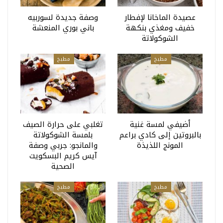
عصيدة الماخانا لإفطار
وصفة جديدة لسوربيه
خفيف ومغذي بنكهة
باني بوري المنعشة
الشوكولاتة
مطبخ
مطبخ
أضيفي لمسة غنية
تغلبي على حرارة الصيف
بالبروتين إلى كادي براعم
بلمسة الشوكولاتة
المونج اللذيذة
والمانجو: جربي وصفة
آيس كريم البسكويت
الصحية
مطبخ
مطبخ