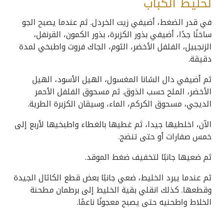
لخليط الكباب
في قدر الضغط، أضيفي زيت الخردل. ثم عندما يصبح الجو
ساخنًا جدًا، أضيفي بذور الكزبرة، بذور الكمون، القرنفل،
الزنجبيل، الفلفل الأخضر، الثوم، الجاك فروت واطبخي لمدة
دقيقة.
ثم أضيفي دال الشانا المغسول، الهيل الأسود، الهيل
الأخضر، الملح حسب الذوق. ثم مسحوق الفلفل الأحمر
الديجي، مسحوق الكركم، الماء، وسيقان الكزبرة الطرية.
الآن، اخلطيها جيدا، ثم غطيها بالغطاء واطبخيها لأربع إلى
خمس صفارات أو حتى تنضج.
ثم ضعيها جانبًا لتخفيف ضغط الموقد.
ثم عندما يبرد الخليط، ضعي جانبًا بعض قطع الكاثال الجيدة
وقطعها. كذلك انقلي بقية الخليط إلى برطمان مطحنة
الخلاط واطحنيه حتى يصبح معجونًا ناعمًا.