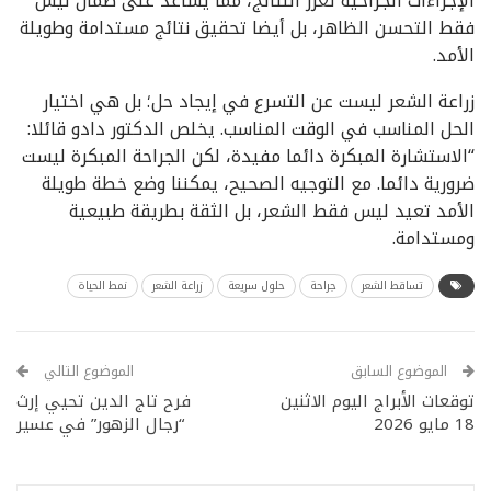
الإجراءات الجراحية تعزز النتائج، مما يساعد على ضمان ليس
فقط التحسن الظاهر، بل أيضا تحقيق نتائج مستدامة وطويلة
الأمد.
زراعة الشعر ليست عن التسرع في إيجاد حل؛ بل هي اختيار
الحل المناسب في الوقت المناسب. يخلص الدكتور دادو قائلا:
“الاستشارة المبكرة دائما مفيدة، لكن الجراحة المبكرة ليست
ضرورية دائما. مع التوجيه الصحيح، يمكننا وضع خطة طويلة
الأمد تعيد ليس فقط الشعر، بل الثقة بطريقة طبيعية
ومستدامة.
تساقط الشعر
جراحة
حلول سريعة
زراعة الشعر
نمط الحياة
الموضوع السابق
الموضوع التالي
توقعات الأبراج اليوم الاثنين
فرح تاج الدين تحيي إرث
18 مايو 2026
“رجال الزهور” في عسير