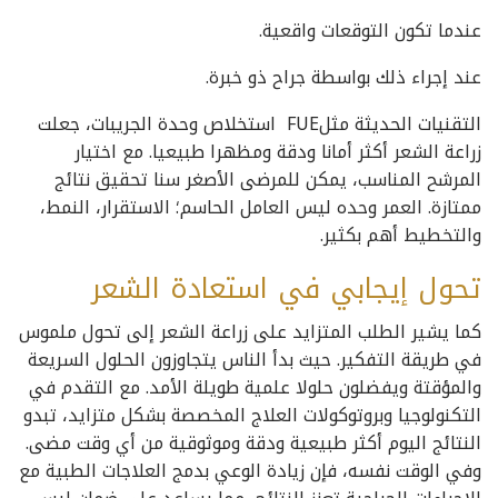
عندما تكون التوقعات واقعية.
عند إجراء ذلك بواسطة جراح ذو خبرة.
التقنيات الحديثة مثلFUE استخلاص وحدة الجريبات، جعلت
زراعة الشعر أكثر أمانا ودقة ومظهرا طبيعيا. مع اختيار
المرشح المناسب، يمكن للمرضى الأصغر سنا تحقيق نتائج
ممتازة. العمر وحده ليس العامل الحاسم؛ الاستقرار، النمط،
والتخطيط أهم بكثير.
تحول إيجابي في استعادة الشعر
كما يشير الطلب المتزايد على زراعة الشعر إلى تحول ملموس
في طريقة التفكير. حيث بدأ الناس يتجاوزون الحلول السريعة
والمؤقتة ويفضلون حلولا علمية طويلة الأمد. مع التقدم في
التكنولوجيا وبروتوكولات العلاج المخصصة بشكل متزايد، تبدو
النتائج اليوم أكثر طبيعية ودقة وموثوقية من أي وقت مضى.
وفي الوقت نفسه، فإن زيادة الوعي بدمج العلاجات الطبية مع