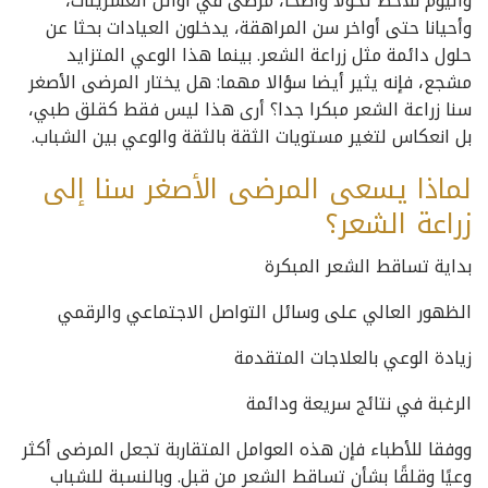
واليوم نلاحظ تحولا واضحا، مرضى في أوائل العشرينات،
وأحيانا حتى أواخر سن المراهقة، يدخلون العيادات بحثا عن
حلول دائمة مثل زراعة الشعر. بينما هذا الوعي المتزايد
مشجع، فإنه يثير أيضا سؤالا مهما: هل يختار المرضى الأصغر
سنا زراعة الشعر مبكرا جدا؟ أرى هذا ليس فقط كقلق طبي،
بل انعكاس لتغير مستويات الثقة بالثقة والوعي بين الشباب.
لماذا يسعى المرضى الأصغر سنا إلى
زراعة الشعر؟
بداية تساقط الشعر المبكرة
الظهور العالي على وسائل التواصل الاجتماعي والرقمي
زيادة الوعي بالعلاجات المتقدمة
الرغبة في نتائج سريعة ودائمة
ووفقا للأطباء فإن هذه العوامل المتقاربة تجعل المرضى أكثر
وعيًا وقلقًا بشأن تساقط الشعر من قبل. وبالنسبة للشباب