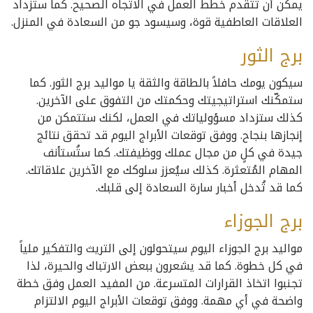
يمكن أن تتقدم خطط العمل في الاتجاه الصحيح. كما ستزداد
العلاقات العاطفية قوة، وسيسود جو من السعادة في المنزل.
برج الثور
سيكون يومك حافلاً بالطاقة والثقة يا مواليد برج الثور. كما
ستمكّنك استراتيجيتك وحكمتك من التفوق على الآخرين.
كذلك ستزداد مسؤولياتك في العمل، لكنك ستتمكن من
إنجازها بنجاح. ووفق توقعات الأبراج اليوم قد تحقق نتائج
جيدة في كلٍ من مجال عملك ووظيفتك. كما ستُستأنف
المهام المُتعثرة. كذلك سيُعزز سلوكك مع الآخرين علاقاتك.
كما قد تُدخل أخبار سارة السعادة إلى قلبك.
برج الجوزاء
مواليد برج الجوزاء اليوم سيتحولون إلى التريث والتفكير ملياً
في كل خطوة. كما قد يشعرون ببعض الارتباك والحيرة، لذا
تجنبوا اتخاذ القرارات المتسرعة. من المفيد العمل وفق خطة
واضحة في أي مهمة. ووفق توقعات الأبراج اليوم الالتزام