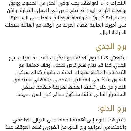
الانجراف وراء العواطف. يجب توخي الحذر من الخصوم. ووفق
توقعات الأبراج اليوم قد تتاح فرص في العمل والتجارة، ولكن
يجب قراءة كل وثيقة واتفاقية بعناية. حافظ على السيطرة
على أمورك المالية. قضاء المزيد من الوقت مع العائلة سيجلب
لك راحة البال.
برج الجدي
سيُنعش هذا اليوم العلاقات والذكريات القديمة لمواليد برج
الجدي. كما قد تتاح لهم فرص لقضاء أوقات ممتعة مع
الأصدقاء والعائلة. ستزداد العلاقات حلاوةً. كذلك سيكون
التعاون متاحًا في المجالين الشخصي والمهني. سيتحقق
النجاح من خلال تنفيذ الخطط بطريقة منظمة. سيظل
الاستقرار المالي قائمًا. ستكون نصائح كبار السن مفيدة.
برج
الدلو:
يشير هذا اليوم إلى أهمية الحفاظ على التوازن العاطفي
والاجتماعي لمواليد برج الدلو. من الضروري فهم الموقف جيدًا