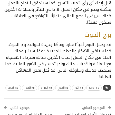
قبل إبداء أي رأي. تجنب التسرع. كما سيتحقق النجاح بالعمل
بحكمة وصبر في مكان العمل. لا داعي للتأثر بانتقادات الآخرين.
كذلك سيبقى الوضع المالي متوازنًا. التواضع في العلاقات
سيكون مفيدًا.
برج الحوت
قد يحمل اليوم أخبارًا سارة وفرصًا جديدة لمواليد برج الحوت.
كما ستلقى الأفكار والخطط الجديدة دعمًا. سيثير عملك
الجاد في مكان العمل إعجاب الآخرين. كذلك سيزداد الانسجام
مع العائلة والأحباب. هناك بوادر تحسن في الأمور المالية. كما
سيجذب حديثك وسلوكك الناس. قد تُحل بعض المشاكل
العالقة.
برج الأسد
برج الثور
برج الجدي
برج الجوزاء
برج الحمل
برج الحوت
الموضوع السابق
الموضوع التالي
توقعات الأبراج لمواليد اليوم
هدى الجارالله تسحر مهرجان