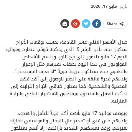
تاريخ
مايو 17, 2026
Share
خلال الأشهر الاثني عشر القادمة، بحسب توقعات الأبراج
ستكون تحت تأثير الرقم 5، الذي يحكمه كوكب عطارد. ومواليد
اليوم 17 مايو ينتمون إلى برج الثور، ويتسم الأشخاص
المولودون في هذا اليوم بصفات تميزهم مثل الإصرار
والطموح حيث يمتلكون عزيمة قوية “لا تعرف المستحيل”،
ولديهم قدرة فائقة على الصبر للوصول إلى أهدافهم
المهنية والشخصية. كما يميلون كباقي الأبراج الترابية إلى
تحكيم العقل والمنطق، ويفضلون الاستقرار المادي والراحة
المنزلية.
ويوصف مواليد 17 مايو بأنهم أكثر ميلاً للتأمل والهدوء،
ولديهم حس فني أو تقدير عالٍ للجمال والموسيقى مقارنة
بغيرهم. ورغم تمسكهم الشديد بآرائهم، إلا أنهم يمتلكون