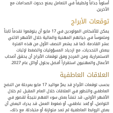
أسلوباً جذاباً ولطيفاً في التعامل يمنع حدوث الصدامات مع
الآخرين.
توقعات الأبراج
يمكن للأشخاص المولودين في 17 مايو أن يتوقعوا تقدماً ثابتاً
وملموساً في حياتهم المهنية والمالية خلال الأشهر الاثني
عشر القادمة. كما قد يشعر النصف الأول من هذه الفترة
ببعض التحديات، مع ازدياد المسؤوليات والضغط لإثبات
الاستمرارية. ومن المرجح وفق توقعات الأبراج أن يحقق أصحاب
الأعمال والمهنيون استقراراً أفضل بحلول أوائل عام 2027.
العلاقات
العاطفية
بحسب توقعات الأبراج قد يمرّ مواليد 17 مايو بمرحلة من النضج
العاطفي والتطور في العلاقات خلال العام المقبل. ثم خلال
الأشهر الأولى، قد تنشأ بعض سوء الفهم نتيجةً لقصور في
التواصل، أو بُعد عاطفي، أو ضغوط العمل. قد يدرك البعض أن
بعض الروابط العاطفية لم تعد متوازنة أو متبادلة. مع ذلك،