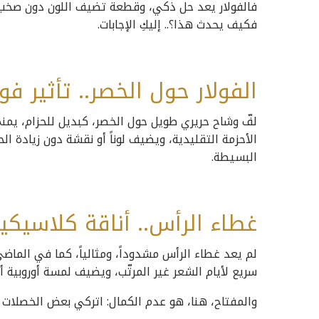
فالفولار يعد حل ذكي، وقطعة تضيف اللون دون صخب، 
فكيف يحدث هذا؟.. إليكِ الإجابات.
الفولار حول الخصر.. تأثير فو
لفّ وشاح حريري طويل حول الخصر، كبديل للحزام، يمنح ال
الأحزمة التقليدية، ويضيف لوناً أو نقشة دون زيادة ا
البسيطة.
غطاء الرأس.. أناقة كلاسيكي
لم يعد غطاء الرأس مشدوداً، ومثالياً، كما في الماضي؛
سريع لأيام الشعر غير المرتّب، ويضيف لمسة أوروبية أنيق
والمفتاح، هنا، هو عدم الكمال: اتركي بعض الخصلات ظ