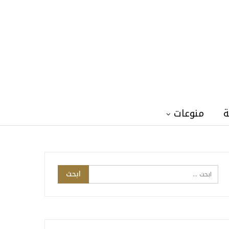
ة
منوعات