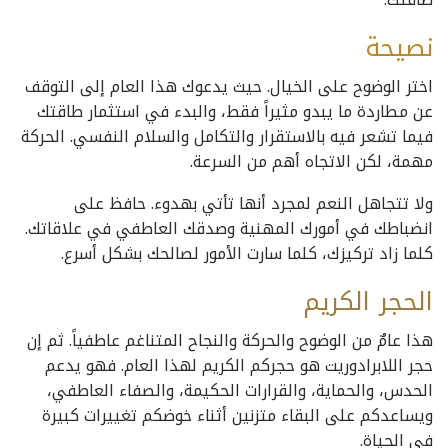
نصيحة
اختر الوضوح على الخيال. حيث يدعوك هذا العام إلى التوقف
عن مطاردة ما يبدو مثيراً فقط، والبدء في استثمار طاقتك
فيما تشعر فيه بالاستقرار والتكامل والسلام النفسي. الحركة
مهمة، لكن الاتجاه أهم من السرعة.
ولا تتجاهل النعم لمجرد أنها تأتي بهدوء. حافظ على
انضباطك في أمورك المهنية وصدقك العاطفي في علاقاتك.
كلما زاد تركيزك، كلما سارت الأمور لصالحك بشكل أسرع.
الحجر
الكريم
هذا عامٌ من الوضوح والحركة والنجاح المتناغم عاطفياً. ثم إن
حجر اللابرادوريت هو حجركم الكريم لهذا العام. فهو يدعم
الحدس، والحماية، والقرارات الحكيمة، والصفاء العاطفي،
ويساعدكم على البقاء متزنين أثناء خوضكم تغييرات كبيرة
في الحياة.