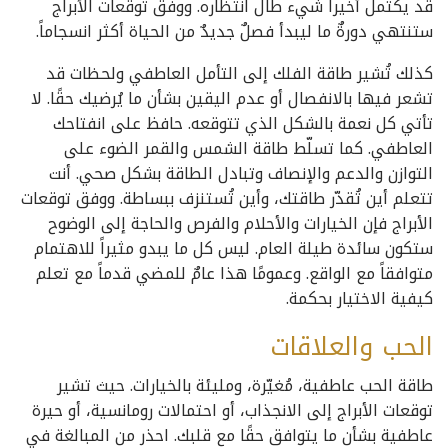
قد يكتمل أخيراً شيء طال انتظاره. ووفق توقعات الأبراج
ستنتهي دورةٌ ما ليبدأ فصلٌ جديدٌ من الحياة أكثر انسجاماً.
كذلك تُشير طاقة الفلك إلى التأمل العاطفي ولحظات قد
تشعر فيها بالانفصال أو عدم اليقين بشأن ما يُرضيك حقًا. لا
تأتي كل نعمة بالشكل الذي تتوقعه. حافظ على انفتاحك
العاطفي. كما تسلّط طاقة الشمس والقمر الضوء على
التوازن والدعم والإنصاف وتبادل الطاقة بشكل صحي. أنت
تتعلم أين تُقدّر طاقتك، وأين تُستنزف ببساطة. ووفق توقعات
الأبراج فإن الخيارات والأحلام والفرص والحاجة إلى الوضوح
ستكون سائدة طيلة العام. ليس كل ما يبدو مثيراً للاهتمام
متوافقاً مع الواقع. وعمومًا هذا عامٌ للمضي قدماً مع تعلم
كيفية الاختيار بحكمة.
الحب والعلاقات
طاقة الحب عاطفية، مُغيّرة، ومليئة بالخيارات. حيث تشير
توقعات الأبراج إلى الانجذاب، أو احتمالات رومانسية، أو حيرة
عاطفية بشأن ما يتوافق حقًا مع قلبك. احذر من المبالغة في