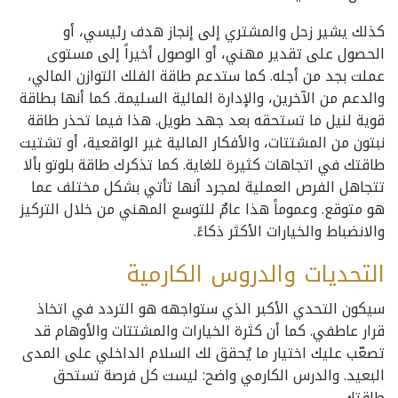
كذلك يشير زحل والمشتري إلى إنجاز هدف رئيسي، أو
الحصول على تقدير مهني، أو الوصول أخيراً إلى مستوى
عملت بجد من أجله. كما ستدعم طاقة الفلك التوازن المالي،
والدعم من الآخرين، والإدارة المالية السليمة. كما أنها بطاقة
قوية لنيل ما تستحقه بعد جهد طويل. هذا فيما تحذر طاقة
نبتون من المشتتات، والأفكار المالية غير الواقعية، أو تشتيت
طاقتك في اتجاهات كثيرة للغاية. كما تذكرك طاقة بلوتو بألا
تتجاهل الفرص العملية لمجرد أنها تأتي بشكل مختلف عما
هو متوقع. وعموماً هذا عامٌ للتوسع المهني من خلال التركيز
والانضباط والخيارات الأكثر ذكاءً.
التحديات والدروس الكارمية
سيكون التحدي الأكبر الذي ستواجهه هو التردد في اتخاذ
قرار عاطفي. كما أن كثرة الخيارات والمشتتات والأوهام قد
تصعّب عليك اختيار ما يُحقق لك السلام الداخلي على المدى
البعيد. والدرس الكارمي واضح: ليست كل فرصة تستحق
طاقتك.