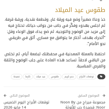
طقوس عيد الميلاد
خذ وعاءً صغيراً وضع فيه ورقة غار، وقطعة نقدية، ورشة قرفة.
ثم اجلس بهدوء وفكّر في جانب من جوانب حياتك تحتاج فيه
إلى مزيد من الوضوح والتوجيه. ثم ضع يدك فوق الوعاء وقل:
“أتحرك بهدف. أختار ما يتوافق مع مساري. أثق في طريقي
نحو الأمام”.
احتفظ بالعملة المعدنية في محفظتك لبضعة أيام، ثم تخلص
من الباقي لاحقاً. تساعد هذه العادة على جلب الوضوح والثقة
والفرص المناسبة.
توقعات الأبراج
حجر كريم
طقوس
عيد ميلاد
كارما
نصيحة
الموضوع السابق
الموضوع التالي
مجموعة ميراج من Noon By
توقعات الأبراج اليوم الخميس
Noor: قصيدة حب للأنوثة
14 مايو 2026