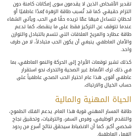
تقدير الأشخاص الذين لا يقدمون سوى إمكانات كامنة دون
التزام حقيقي. كما قد تُسبب طاقة الزهرة بُعدًا عاطفيًا أو
لحظاتٍ تتساءل فيها عمّا تريده حقًا في الحب. ويأتي الشفاء
عندما تتوقف عن التركيز فقط على ما ينقصك. كما تدعم
طاقة عطارد والمريخ العلاقات التي تتسم بالتبادل والتوازن
والأمان العاطفي. ينبغي أن يكون الحب متبادلاً، لا من طرف
واحد.
كذلك تشير توقعات الأبراج إلى الحركة والنمو العاطفي، بما
في ذلك ترك الأنماط غير الصحية والتحرك نحو استقرار
عاطفي أقوى. هذا عام اختيار الحب الصحي عاطفياً على
حساب الخيال والارتباك.
الحياة المهنية والمالية
طاقة المسار المهني قوية هذا العام. يدعم الفلك الطموح،
والتقدم الوظيفي، وفرص السفر، والترقيات، وتحقيق نجاح
شخصي أكبر. كما أن الانضباط سيحقق نتائج أسرع من ردود
الفعل العاطفية.