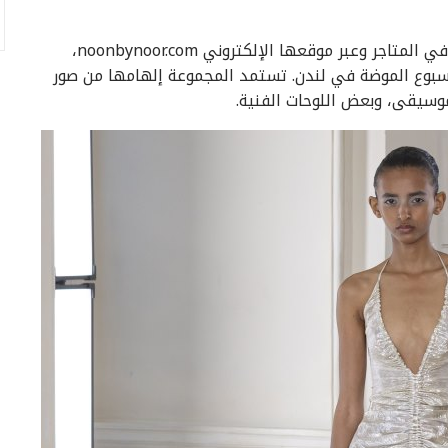
أطلقت نون باي نور مجموعة ربيع وصيف 2026 “ميراج” في المتاجر وعبر موقعها الإلكتروني noonbynoor.com،
ضها سابقا في Somerset House خلال أسبوع الموضة في لندن. تستمد المجموعة إلهامها من صور
وسيقى، وبعض اللوحات الفنية.