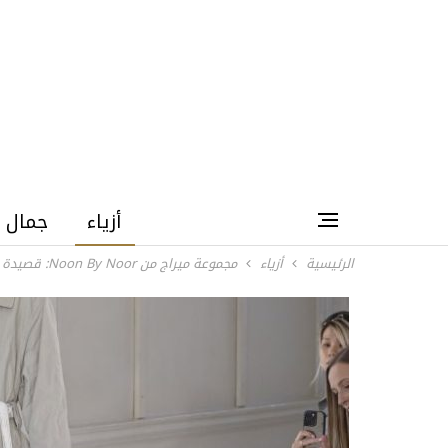
أزياء
جمال
الرئيسية
أزياء
مجموعة ميراج من Noon By Noor: قصيدة حب للأنوثة الناعمة