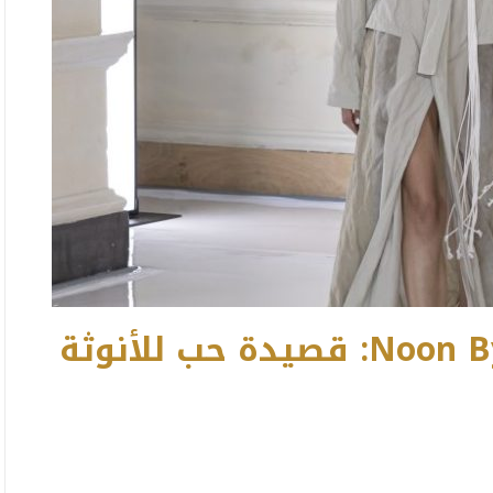
مجموعة ميراج من Noon By Noor: قصيدة حب للأنوثة