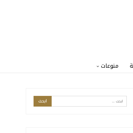
ة
منوعات