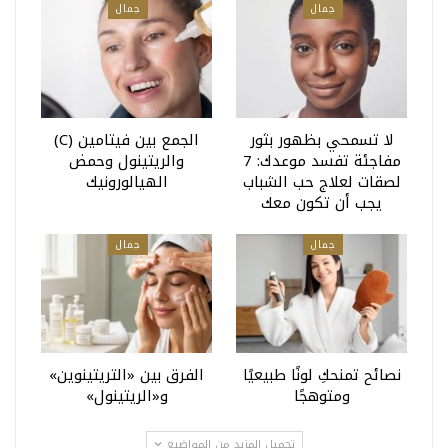
جمال
جمال
لا تسمحي بظهور بثور
الجمع بين فيتامين (C)
مفاجئة تفسد موعدك: 7
والريتينول وحمض
لصقات لعلاج حب الشباب
الهيالورونيك
يجب أن تكون معك
جمال
جمال
نصائح تمنحكِ لونًا طبيعيًا
الفرق بين «التريتينوين»
ومتوهجًا
و«الريتينول»
تحميل المزيد من المواضيع