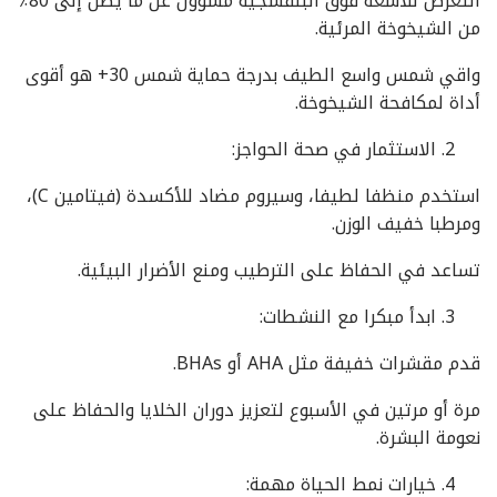
التعرض للأشعة فوق البنفسجية مسؤول عن ما يصل إلى 80٪
من الشيخوخة المرئية.
واقي شمس واسع الطيف بدرجة حماية شمس 30+ هو أقوى
أداة لمكافحة الشيخوخة.
الاستثمار في صحة الحواجز:
استخدم منظفا لطيفا، وسيروم مضاد للأكسدة (فيتامين C)،
ومرطبا خفيف الوزن.
تساعد في الحفاظ على الترطيب ومنع الأضرار البيئية.
ابدأ مبكرا مع النشطات:
قدم مقشرات خفيفة مثل AHA أو BHAs.
مرة أو مرتين في الأسبوع لتعزيز دوران الخلايا والحفاظ على
نعومة البشرة.
خيارات نمط الحياة مهمة: