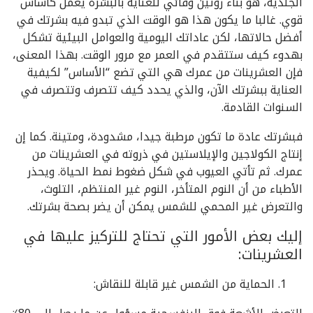
الجلدية، هو بناء روتين وقائي للعناية بالبشرة يعمل كأساس
قوي. غالبا ما يكون هذا هو الوقت الذي تبدو فيه بشرتك في
أفضل حالاتها، لكن عاداتك اليومية والعوامل البيئية تشكل
بهدوء كيف ستتقدم في العمر مع مرور الوقت. بهذا المعنى،
فإن العشرينات من عمرك هي التي تضع “الأساس” لكيفية
العناية ببشرتك الآن، والذي يحدد كيف تتصرف وتتصرف في
السنوات القادمة.
فبشرتك عادة ما تكون مرطبة جيدا، مشدودة، ومتينة. كما إن
إنتاج الكولاجين والإيلاستين في ذروته في العشرينات من
عمرك. ثم تأتي العيوب في شكل ضغوط نمط الحياة. ويحذر
الأطباء من أن النوم المتأخر، النوم غير المنتظم، التلوث،
والتعرض غير المحمي للشمس يمكن أن يضر بصحة بشرتك.
إليك بعض الأمور التي تحتاج للتركيز عليها في
العشرينات:
الحماية من الشمس غير قابلة للنقاش: