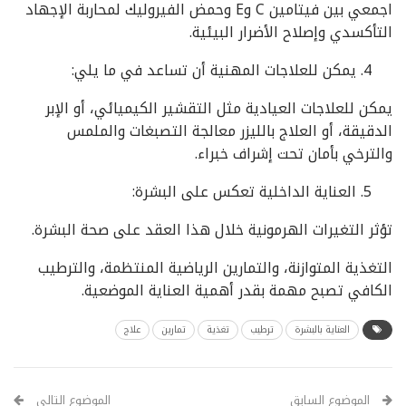
اجمعي بين فيتامين C وE وحمض الفيروليك لمحاربة الإجهاد
التأكسدي وإصلاح الأضرار البيئية.
يمكن للعلاجات المهنية أن تساعد في ما يلي:
يمكن للعلاجات العيادية مثل التقشير الكيميائي، أو الإبر
الدقيقة، أو العلاج بالليزر معالجة التصبغات والملمس
والترخي بأمان تحت إشراف خبراء.
العناية الداخلية تعكس على البشرة:
تؤثر التغيرات الهرمونية خلال هذا العقد على صحة البشرة.
التغذية المتوازنة، والتمارين الرياضية المنتظمة، والترطيب
الكافي تصبح مهمة بقدر أهمية العناية الموضعية.
العناية بالبشرة
ترطيب
تغذية
تمارين
علاج
الموضوع السابق
الموضوع التالي