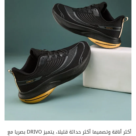
أكثر أناقة وتصميما أكثر حداثة قليلا، يتميز DRIVO بصريا مع