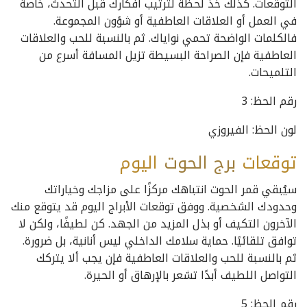
التوقعات. كذلك خذ لحظةً لترتيب أفكارك قبل التحدث، خاصةً
في العمل أو العلاقات العاطفية أو شؤون المجموعة.
فالكلمات الواضحة تحمي نواياك. ثم بالنسبة للحب والعلاقات
العاطفية فإن الصراحة البسيطة تزيل المسافة أسرع من
التلميحات.
رقم الحظ: 3
لون الحظ: الفيروزي
توقعات
برج
الحوت
اليوم
سيُبقي قمر الحوت انتباهك مركزًا على مزاجك وخياراتك
وحدودك الشخصية. ووفق توقعات الأبراج اليوم قد يتوقع منك
الآخرون التكيف أو بذل المزيد من الجهد. كن لطيفًا، ولكن لا
توافق تلقائيًا. حماية سلامك الداخلي ليس أنانية، بل ضرورة.
ثم بالنسبة للحب والعلاقات العاطفية فإن يجب ألا يتركك
التواصل اللطيف أبدًا تشعر بالإرهاق أو الحيرة.
رقم الحظ: 5