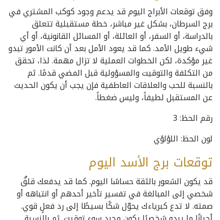
وفق توقعات الأبراج اليوم قد يدعم وجود كوكب المشتري في
برج السرطان، بشكل غير مباشر، خطة مستقبلية تتعلق
بالدراسة، أو السفر، أو العائلة، أو المسائل القانونية، أو أي
شيء طويل الأمد. كما قد يعود الأمل بعد أن كانت الأمور تبدو
غير مؤكدة، لكن الخطوات العملية لا تزال مهمة. لذا، تحقق
من التكلفة والتوقيت والمسؤولية قبل المضي قدمًا. ثم
بالنسبة للحب والعلاقات العاطفية فإن يجب أن يكون الحديث
عن المستقبل لطيفاً، وليس ضغطاً.
رقم الحظ: 3
لون الحظ: اللؤلؤي
توقعات برج الأسد اليوم
قد يكون الشعور بالثقة حساسًا اليوم. كما قد يدفعك قلقٌ
شخصي إلى المبالغة في تفسير تأخير أحدهم أو انتباهه أو
صمته. لا تدع كبرياءك يحوّل شكًا بسيطًا إلى رد فعلٍ قوي.
أحيانًا ما يبدو شخصيًا يكون مجرد سوء توقيت. ثم بالنسبة