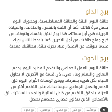
برج الدلو
طاقة اليوم: الثقة والطاقة المغناطيسية، وحضورك اليوم
يحمل قوةً هائلة. كما أن الثقة بالنفس، والجاذبية، والقيادة
الجريئة هي أبرز سماتك. هذا يومٌ لتثق بنفسك وتتوقف عن
كبح جماح طاقتك من أجل الآخرين. كما يلاحظ الناس نورك
عندما تتوقف عن الاعتذار عنه. تحرك بثقة، فطاقتك معدية.
برج
الحوت
طاقة اليوم: العمل الجماعي والتقدم المطرد اليوم يدعم
التعاون والتعلم وبناء شيء ذي قيمة مع الآخرين. لا تحاول
القيام بكل شيء بمفردك. ووفق توقعات الأبراج اليوم فإن
الدعم والعمل الجماعي سيساعدانك على التقدم أكثر من
العزلة. يتحقق التقدم من خلال المثابرة والجهد المشترك. ثق
بالأشخاص الذين يبذلون قصارى جهدهم بصدق.
برج الأسد
برج الثور
برج الجدي
برج الجوزاء
برج الحوت