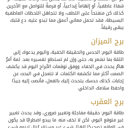
شفاءً عاطفياً، أو إلهاماً إبداعياً، أو فرصةً للتواصل مع الآخرين.
كذلك كن منفتحاً على اللطف، ولا تتجاهل اللحظات العاطفية
البسيطة، فقد تحمل معاني أعمق مما تبدو عليه. دع قلبك
يبقى رقيقاً.
برج الميزان
طاقة اليوم: الحدس والحقيقة الخفية، واليوم يدعوك إلى
الثقة بما تشعر به، حتى وإن لم تستطع تفسيره بعد. ثمة أمرٌ
هامٌ يحدث في الخفاء. ووفق توقعات الأبراج اليوم قد يكشف
الصمت أكثر مما تكشفه الكلمات. لا تتعجل في البحث عن
إجابات. كذلك حدسك يتحدث إليك بالفعل، فأنصت إليه جيدًا
واحفظ سلامك الداخلي.
برج العقرب
طاقة اليوم: حقيقة مفاجئة وتغيير ضروري، وقد يحدث تغيير
غير متوقع اليوم، لكن لا تخف منه. ما يبدو اضطرابًا قد يكون
في الواقع تصحيحًا إلهيًا. شيء غير مستقر يُزال لينمو شيء