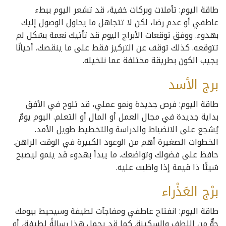
طاقة اليوم: تأملات وبركات خفية، قد تشعر اليوم ببطء
عاطفي أو عدم رضا، لكن لا تتجاهل ما يحاول الوصول إليك
بهدوء. ووفق توقعات الأبراج اليوم قد تأتيك نعمة بشكل لم
تتوقعه. كذلك توقف عن التركيز فقط على ما ينقصك. أحيانًا
يجيب الكون بطريقة مختلفة عما نتخيله.
برج الأسد
طاقة اليوم: فرص جديدة ونمو عملي، قد تلوح في الأفق
بداية جديدة في مجال العمل أو المال أو التعلم. اليوم يومٌ
يُشجع على الانضباط والدراسة والتخطيط طويل الأمد.
الخطوات الصغيرة أهم من الوعود الكبيرة في الوقت الراهن.
حافظ على فضولك وتواضعك. ما يبدأ بهدوء قد ينمو ليصبح
شيئًا ذا قيمة إذا واظبت عليه.
برْج العَذْراء
طاقة اليوم: انفتاح عاطفي ومفاجآت لطيفة وسيحيط بيومك
جوٌّ من اللطف والسكينة. كما قد يحمل هذا رسالةً لطيفة، أو