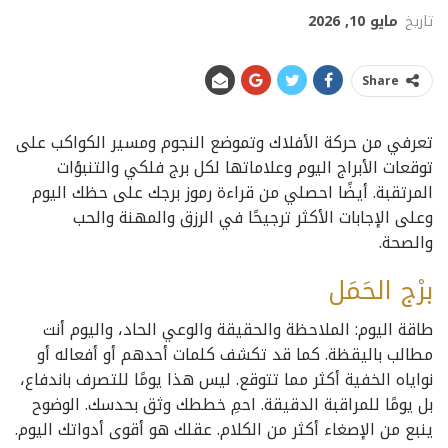
تاريخ
مايو 10, 2026
Share
تعرفي من حركة الأفلاك وتموضع النجوم ومسير الكواكب على
توقعات الأبراج اليوم وعلاماتها لكل برج فلكي والتنبؤات
المرتقبة. أيضًا احصلي من قراءة رموز برجك على حظك اليوم
وعلى الإجابات الأكثر ترجيحًا في الرزق والمهنة والحب
والصحة.
برْج الحَمَل
طاقة اليوم: الملاحظة والحقيقة والوعي الحاد، واليوم أنت
مطالب باليقظة. كما قد تكشف كلمات أحدهم أو أفعاله أو
نواياه الخفية أكثر مما تتوقع. ليس هذا يومًا للتصرف باندفاع،
بل يومًا للمراقبة الدقيقة. احمِ خططك وثق بحدسك. الوضوح
ينبع من الإصغاء أكثر من الكلام. عقلك هو أقوى أدواتك اليوم.