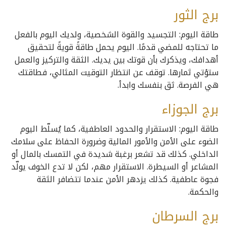
برج الثور
طاقة اليوم: التجسيد والقوة الشخصية، ولديك اليوم بالفعل
ما تحتاجه للمضي قدمًا. اليوم يحمل طاقةً قويةً لتحقيق
أهدافك، ويذكرك بأن قوتك بين يديك. الثقة والتركيز والعمل
ستؤتي ثمارها. توقف عن انتظار التوقيت المثالي، فطاقتك
هي الفرصة. ثق بنفسك وابدأ.
برج الجوزاء
طاقة اليوم: الاستقرار والحدود العاطفية، كما يُسلّط اليوم
الضوء على الأمن والأمور المالية وضرورة الحفاظ على سلامك
الداخلي. كذلك قد تشعر برغبة شديدة في التمسك بالمال أو
المشاعر أو السيطرة. الاستقرار مهم، لكن لا تدع الخوف يولّد
فجوة عاطفية. كذلك يزدهر الأمن عندما تتضافر الثقة
والحكمة.
برج السرطان