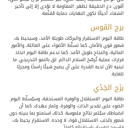
أقوى. دع الحقيقة تظهر. المقاومة لا تؤدي إلا إلى تأخير
الشفاء. أحيانًا تكون النهايات حماية مُقنّعة.
برج القوس
طاقة اليوم: الاستقرار والبركات طويلة الأمد، وسيحيط بك
شعور قوي بالأمان. كما تسلّط الأضواء على العائلة، والأمور
المالية، والنجاح طويل الأمد. كما تدعم طاقة اليوم اتخاذ
قرارات عملية تُرسّخ السلام الدائم. ثق بالنمو التدريجي. ما
تبنيه الآن لديه القدرة على أن يصبح شيئًا راسخًا ومجزيًا
للغاية.
برْج الجَدْي
طاقة اليوم: الاستقلال والوفرة المستحقة، وسيُسلّط اليوم
الضوء على تقدير الذات، والوفرة، وثمار جهدك. كما أن
انضباطك سيُثمر نتائج ملموسة. كذلك استمتع بما بنيته دون
شعور بالذنب. الاستقلال قوة، لا وحدة. الاستقرار يحيط بك،
فاسمح لنفسك باستقباله كاملاً.