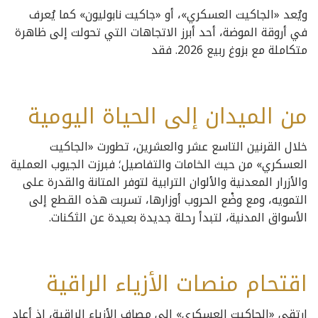
ويُعد «الجاكيت العسكري»، أو «جاكيت نابوليون» كما يُعرف
في أروقة الموضة، أحد أبرز الاتجاهات التي تحولت إلى ظاهرة
متكاملة مع بزوغ ربيع 2026. فقد
من الميدان إلى الحياة اليومية
خلال القرنين التاسع عشر والعشرين، تطورت «الجاكيت
العسكري» من حيث الخامات والتفاصيل؛ فبرزت الجيوب العملية
والأزرار المعدنية والألوان الترابية لتوفر المتانة والقدرة على
التمويه، ومع وضْع الحروب أوزارها، تسربت هذه القطع إلى
الأسواق المدنية، لتبدأ رحلة جديدة بعيدة عن الثكنات.
اقتحام منصات الأزياء الراقية
ارتقى «الجاكيت العسكري» إلى مصاف الأزياء الراقية، إذ أعاد