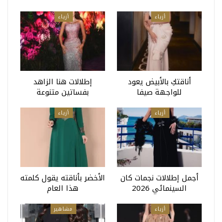
أزياء
أزياء
أناقتكِ بالأبيض يعود
إطلالات هنا الزاهد
للواجهة صيفا
بفساتين متنوعة
أزياء
أزياء
أجمل إطلالات نجمات كان
الأخضر بأناقته يقول كلمته
السينمائي 2026
هذا العام
أزياء
مشاهير