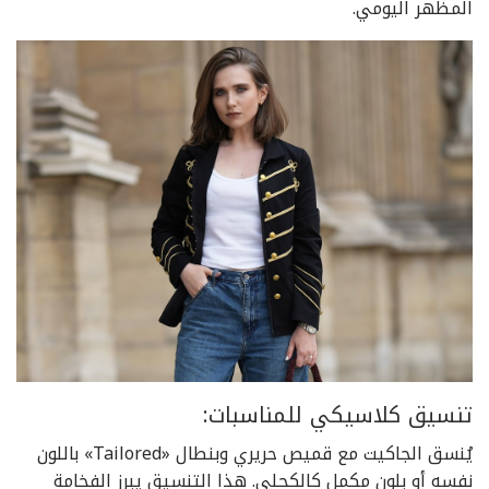
المظهر اليومي.
تنسيق كلاسيكي للمناسبات:
يُنسق الجاكيت مع قميص حريري وبنطال «Tailored» باللون
نفسه أو بلون مكمل كالكحلي. هذا التنسيق يبرز الفخامة