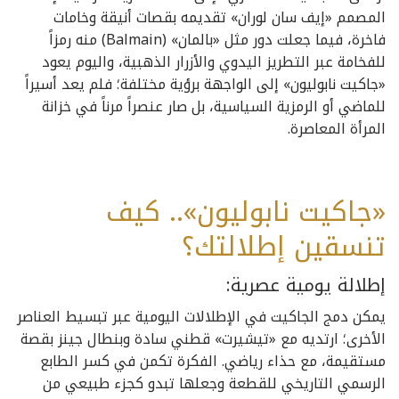
المصمم «إيف سان لوران» تقديمه بقصات أنيقة وخامات
فاخرة، فيما جعلت دور مثل «بالمان» (Balmain) منه رمزاً
للفخامة عبر التطريز اليدوي والأزرار الذهبية، واليوم يعود
«جاكيت نابوليون» إلى الواجهة برؤية مختلفة؛ فلم يعد أسيراً
للماضي أو الرمزية السياسية، بل صار عنصراً مرناً في خزانة
المرأة المعاصرة.
«جاكيت نابوليون».. كيف
تنسقين إطلالتك؟
إطلالة يومية عصرية:
يمكن دمج الجاكيت في الإطلالات اليومية عبر تبسيط العناصر
الأخرى؛ ارتديه مع «تيشيرت» قطني سادة وبنطال جينز بقصة
مستقيمة، مع حذاء رياضي. الفكرة تكمن في كسر الطابع
الرسمي التاريخي للقطعة وجعلها تبدو كجزء طبيعي من