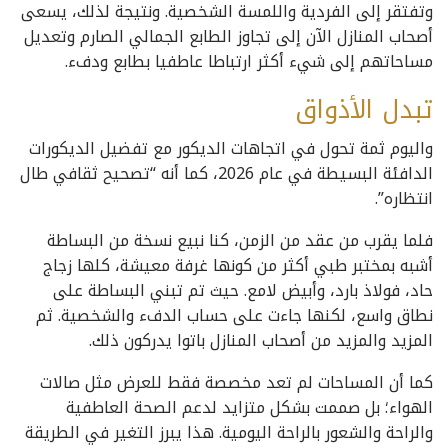
وتفتقر إلى الفردية واللمسة الشخصية. ونتيجة لذلك، يسعى
أصحاب المنازل الآن إلى تجاوز الطابع الجمالي الصارم وتعديل
مساحاتهم إلى شيء أكثر ارتباطا عاطفيا بطابع ودفء.
تبدل الأذواق
واليوم ثمة تحول في اتجاهات الديكور مع تفضيل الديكورات
الدافئة البسيطة في عام 2026، كما أنه “تصحيح ثقافي طال
انتظاره”.
فلما يقرب من عقد من الزمن، كنا نبيع نسخة من البساطة
أشبه بمختبر طبي أكثر من كونها غرفة معيشة، كلها زجاج
حاد، فولاذ بارد، وأبيض لامع. حيث تم تبني البساطة على
نطاق واسع، لكنها جاءت على حساب الدفء والشخصية. ثم
المزيد والمزيد من أصحاب المنازل باتوا يدركون ذلك.
كما أن المساحات لم تعد مخصصة فقط للعرض مثل صالات
الهواء؛ بل صممت بشكل متزايد لدعم الصحة العاطفية
والراحة والشعور بالراحة اليومية. هذا يبرز التغير في الطريقة