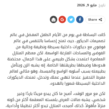
تاريخ
مايو 9, 2026
Share
كانت البساطة في يوم من الأيام الطفل المفضل في عالم
تصميمات الديكور، حيث تمنح إحساسا بالتنفس في عالم
فوضوي مع ديكورات داخلية بسيطة ونظيفة وخالية من
الفوضى والمساحات الفارغة الواسعة. لكن معظم المنازل
المعاصرة اعتمدت بشكل طبيعي على هذا الجمال، محتضنة
هدوءها وضبطها بطريقتها الخاصة. إنه يشبه الزن ويتأمل
بطبيعته بسبب أسلوبه الواسع والمبسط، وهو مثالي لعالم
مفرط التحفيز. عندما تنهي عملك وتدخل، تمنحك الديكورات
الداخلية البسيطة شعورا بالهدوء.
لكن مع مرور الوقت، أصبح ما كان يبدو مريحًا باردًا وغير
شخصي، يشبه صالات العرض بلمسته المعقمة أكثر من كونه
منزلاً مأهولاً. كذلك أصبحت المنازل تبدو أكثر تنظيمًا وأداءية،