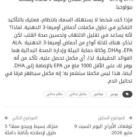
بيولوجيا.
فإذا كنت شخصا لا يستهلك السمك بانتظام، فعليك بالتأكيد
التفكير في تناول مكملات أحماض أوميغا-3 الدهنية. لماذا؟
لأنه يساعد في تقليل الالتهاب وتحسين صحة القلب. لكن
تذكر، هناك ثلاثة أنواع من أحماض أوميغا-3 الدهنية: ALA،
EPA، وDHA. وكالة حماية البيئة وإدارة الصحة البدائية هما
الفوائد الحقيقية. لذا، أي مكمل تحصل عليه، تأكد من أنه
يوفر لك على الأقل 1000 ملغ من EPA بالإضافة إلى DHA.
أيضا، هذا ليس مكملا ستشعر به؛ إنه مكمل سيظهر فرقا في
تحاليل الدم.
بروتين
فيتامين
مكمل غذائي
نظام غذائي
الموضوع السابق
الموضوع التالي
توقعات الأبراج اليوم السبت 9
منزلك بسيط ويبدو مملا؟ 5
مايو 2026
طرق لإصلاحه بأناقة دافئة