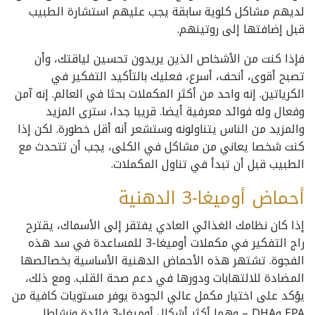
لديهم مشاكل كلوية سابقة يجب عليهم استشارة الطبيب
قبل إضافتها إلى روتينهم.
فإذا كنت من الأشخاص الذين يريدون تحسين لياقتك، وأن
تصبح أقوى، أنحف، أسرع، فعليك بالتأكيد التفكير في
الكرياتين. إنه واحد من أكثر المكملات بحثا في العالم. إنه آمن
وفعال وله فوائد معرفية أيضا. قريبا جدا، سترى المزيد
والمزيد من الناس يتناولونه وستشعر أنه أقل خطورة. لكن إذا
كنت شخصا يعاني من مشاكل في الكلى، يجب أن تتحدث مع
الطبيب قبل أن تبدأ في تناول المكملات.
أحماض أوميغا-3 الدهنية
إذا كان نظامك الغذائي العادي يفتقر إلى الأسماك، يقترح
راج التفكير في مكملات أوميغا-3 للمساعدة في سد هذه
الفجوة. تشتهر هذه الأحماض الدهنية الأساسية بخصائصها
المضادة للالتهابات ودورها في دعم صحة القلب. ومع ذلك،
يؤكد على اختيار مكمل عالي الجودة يوفر مستويات كافية من
EPA وDHA – وهما أكثر أشكال أوميغا-3 فائدة ونشاطا