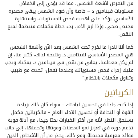
من التعرض لأشعة الشمس، مما قد يؤدي إلى انخفاض
مستويات فيتامين د – خاصة وأن ضوء الشمس يبقى مصدره
الأساسي. يؤكد على أهمية فحص المستويات، واستشارة
مختص صحي، وإذا لزم الأمر، بدء خطة مكملات منتظمة لمنع
النقص.
كما أننا نادرا ما نخرج تحت الشمس بعد الآن وأشعة الشمس
هي المصدر الأساسي لفيتامين د. ونتيجة لذلك، كثير منا، إن
لم يكن معظمنا، يعاني من نقص في فيتامين د. يمكنك ويجب
عليك إجراء فحص مستوياتك وعندما تفعل، تحدث مع طبيب
وتناول مكملات بانتظام.”
الكرياتين
إذا كنت جادا في تحسين لياقتك – سواء كان ذلك بزيادة
القوة أو النحافة أو تحسين الأداء العام – فالكرياتين مكمل
يستحق النظر. لأنه من أكثر الخيارات بحثا جيدا، مع أدلة قوية
تدعم دوره في تعزيز نمو العضلات وقوتها وتحملها، إلى جانب
فوائد معرفية محتملة. ومع ذلك، يحذر من أن الأشخاص الذين