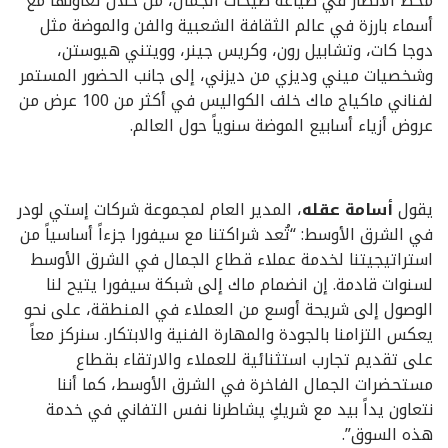
محط الأنظار في صياغة صيحات الجمال، من خلال تعاونها مع
أسماء بارزة في عالم الثقافة الشعبية والفن والموضة مثل
دوجا كات، وتشابيل رون، وكريس جينر، وويتني هيوستن،
وشخصيات ميني وديزي من ديزني، إلى جانب الحضور المستمر
لفناني ماكياج ماك خلف الكواليس في أكثر من 100 عرض من
عروض أزياء أسابيع الموضة سنوياً حول العالم.
يقول
أسامة عقله
، المدير العام لمجموعة شركات إستي لودر
في الشرق الأوسط: “تُعد شراكتنا مع سيفورا جزءاً أساسياً من
استراتيجيتنا لخدمة عملاء قطاع الجمال في الشرق الأوسط
لسنوات قادمة. إن انضمام ماك إلى شبكة سيفورا يتيح لنا
الوصول إلى شريحة أوسع من العملاء في المنطقة، على نحو
يعكس التزامنا بالجودة والمهارة الفنية والابتكار. سنركز معاً
على تقديم تجارب استثنائية للعملاء والارتقاء بقطاع
مستحضرات الجمال الفاخرة في الشرق الأوسط، كما أننا
نتعاون يداً بيد مع شريكٍ يشاطرنا نفس التفاني في خدمة
هذه السوق”.