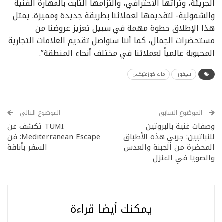
الجريئة، وتراثها الاحترافي، والتزامها الثابت بالمهارة الفنية
والشمولية- لتقديمها لعملائنا بطريقة جديدة ومميزة. يمثل
هذا الإطلاق خطوة مهمة في سبيل تعزيز عروضنا من
مستحضرات الجمال، كما أننا سنواصل تقديم العلامات التجارية
المحبوبة عالمياً لعملائنا في مختلف أنحاء المنطقة”.
سيفورا
ماك كوزمتيكس
الموضوع السابق
الموضوع التالي
وصفات غنية بالبروتين
TUMI تكشف عن
للنباتيين: جربي هذه الأطباق
Mediterranean Escape: فن
المحضرة من الجبنة والعدس
السفر بأناقة
والصويا في المنزل
يمكنك أيضا قراءة