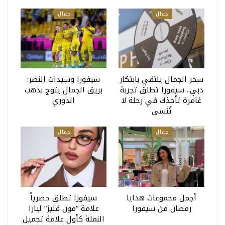
جمال
جمال
سحر الجمال يلتقي بابتكار
سيفورا وسيدات النصر:
دبي.. سيفورا تطلق تجربة
بريق الجمال يتوج بذهب
غامرة تأخذك في رحلة لا
الدوري
تُنسى
جمال
جمال
أجمل مجموعات هدايا
سيفورا تطلق حصرياً
رمضان من سيفورا
علامة “مون قليز” ليارا
النملة كأول علامة تجميل