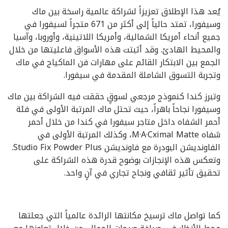
يُعد هذا الإطلاق تعزيزاً لشراكة عالمية راسخة بين ماك
وسيفورا، تمتد حالياً إلى أكثر من 671 متجراً لسيفورا في
جميع أنحاء أمريكا الشمالية، وأمريكا اللاتينية، وأوروبا، وآسيا
والمحيط الهادئ. وقد أثبتت هذه الأسواق فاعليتها من خلال
الجمع بين الابتكار القائم على مهارات فن الماكياج في ماك
وتجربة التسوق الشاملة المقدمة في سيفورا.
وتبرز كندا كنموذج مرجعي لسوقٍ حققت فيه الشراكة بين ماك
وسيفورا نجاحاً باهراً، حيث تحتل ماك المرتبة الأولى في فئة
أحمر الشفاه داخل متاجر سيفورا في كندا من خلال أحمر
شفاه M·A·Cximal Matte، وكذلك المرتبة الأولى في
الفاونديشن البودرة مع فاونديشن Studio Fix Powder Plus.
وتعكس هذه الإنجازات بوضوح قدرة هذه الشراكة على
تحقيق تأثير ثقافي ونجاح تجاري في آنٍ واحد.
كما تواصل ماك ترسيخ مكانتها الرائدة عالمياً التي جعلتها