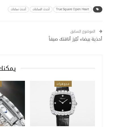
True Square Open Heart
أحدث الساعات
أحدث ساعات
الموضوع السابق
أحذية بيضاء تُبْرز أناقتك صيفاً
يمكنك 
مجوهرات