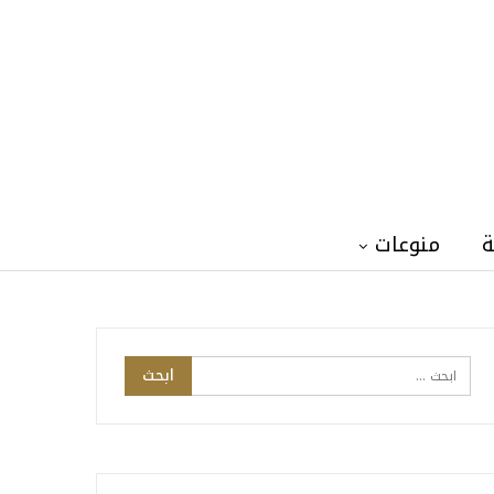
ة
منوعات