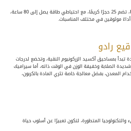
تعتمد الساعتان على حركة أوتوماتيكية من عيار R734، تضم 25 حجرًا كريمًا، مع احتياطي طاقة يصل إلى 80 ساعة،
داءً موثوقين في مختلف المناسبات.
قيع رادو
ة تبدأ بمساحيق أكسيد الزركونيوم النقية، وتخضع لدرجات
وية، ما ينتج مادة شديدة الصلابة وخفيفة الوزن في الوقت ذاته، أما سيراميك
تخدام المعدن، بفضل معالجة خاصة تثري المادة بالكربون،
T بين التصميم الجريء والتكنولوجيا المتطورة، لتكون تعبيرًا عن أسلوب حياة