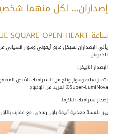
إصداران… لكل منهما شخصي
ساعة TRUE SQUARE OPEN HEART من رادو
يأتي الإصداران بهيكل مربع أيقوني وسوار انسيابي من
للخدوش:
الإصدار الأبيض:
يتميز بعلبة وسوار وتاج من السيراميك الأبيض المصقو
Super-LumiNova® لمزيد من الوضوح.
إصدار سيراميك البلازما:
يبرز بلمسة معدنية أنيقة بلون رمادي، مع عقارب باللون 