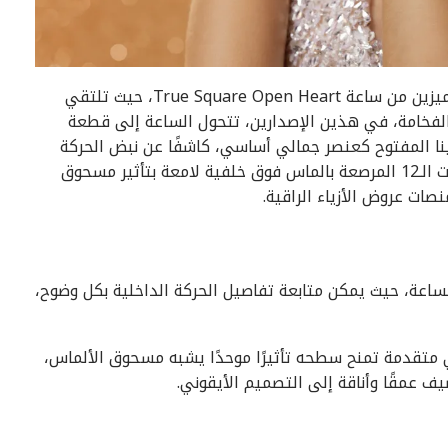
تعود دار رادو لتخطف الأنظار من جديد مع إصدارين مميزين من ساعة True Square Open Heart، حيث تلتقي
الفخامة، في هذين الإصدارين، تتحول الساعة إلى قطعة
لمينا المفتوح كعنصر جمالي أساسي، كاشفًا عن نبض الحركة
الميكانيكية بطريقة آسرة، فيما تتلألأ مؤشرات الساعات الـ12 المرصعة بالماس فوق خلفية لامعة بتأثير مسحوق
صات عروض الأزياء الراقية.
الساعة، حيث يمكن متابعة تفاصيل الحركة الداخلية بكل وضوح،
 متقدمة تمنح سطحه تأثيرًا موحدًا يشبه مسحوق الألماس،
ف عمقًا وأناقة إلى التصميم الأيقوني.