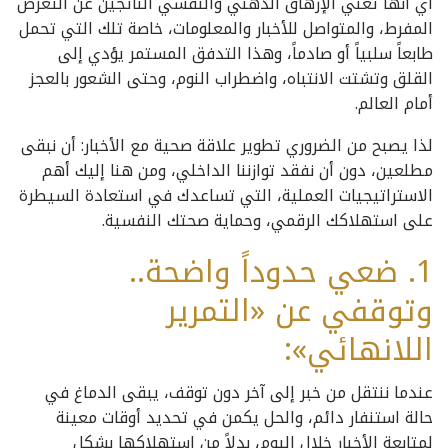
أي أنها تعني الإرهاق الذهني والنفسي الناتجين عن التعرض
المفرط، والمتواصل للأخبار والمعلومات، خاصة تلك التي تحمل
طابعاً سلبياً أو صادماً، وهذا التدفق المستمر يؤدي إلى
القلق وتشتت الانتباه، واضطراب النوم، وحتى الشعور بالعجز
أمام العالم.
لذا يصبح من الضروري تطوير علاقة صحية مع الأخبار: أن نبقى
مطلعين، دون أن نفقد توازننا الداخلي، ومن هنا إليك أهم
الاستراتيجيات العملية، التي تساعدك في استعادة السيطرة
على استهلاكك الرقمي، وحماية صحتك النفسية.
1. ضعي حدوداً واضحة..
وتوقفي عن «التمرير
اللانهائي»:
عندما ننتقل من خبر إلى آخر دون توقف، يبقى الدماغ في
حالة استنفار دائم، والحل يكمن في تحديد أوقات معينة
لمتابعة الأخبار خلال اليوم، بدلاً من استهلاكها بشكل