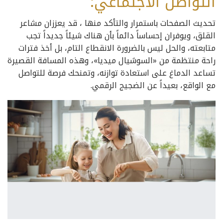
التواصل الاجتماعي:
تحديث الصفحات باستمرار والتأكد منها ، قد يعززان مشاعر
القلق، ويوفران إحساساً دائماً بأن هناك شيئاً جديداً تجب
متابعته، والحل ليس بالضرورة الانقطاع التام، بل أخذ فترات
راحة منتظمة من «السوشيال ميديا»، وهذه المسافة القصيرة
تساعد الدماغ على استعادة توازنه، وتمنحك فرصة للتواصل
مع الواقع، بعيداً عن الضجيج الرقمي.