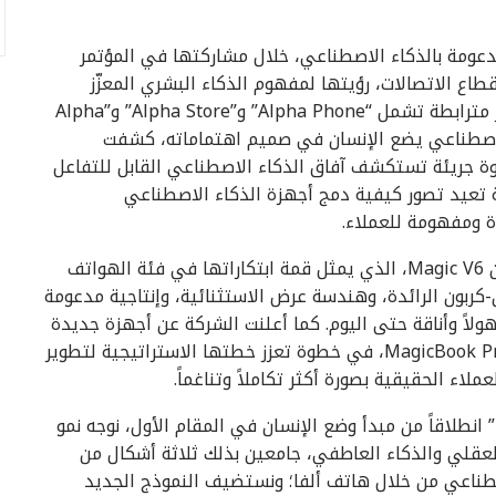
جهزة المدعومة بالذكاء الاصطناعي، خلال مشاركتها في المؤتمر
لأبرز عالمياً في قطاع الاتصالات، رؤيتها لمفهوم الذكاء البشري المعزّز
(AHI)، وسرّعت تنفيذ “ALPHA PLAN” عبر ثلاثة محاور مترابطة تشمل “Alpha Phone” و”Alpha Store” و”Alpha
ذكاء اصطناعي يضع الإنسان في صميم اهتماماته، كشفت
خطوة جريئة تستكشف آفاق الذكاء الاصطناعي القابل للتفاعل
 تعيد تصور كيفية دمج أجهزة الذكاء الاصطناعي
ة ومفهومة للعملاء.
وإلى جانب هذا الابتكار المستقبلي، كشفت النقاب عن Magic V6، الذي يمثل قمة ابتكاراتها في فئة الهواتف
-كربون الرائدة، وهندسة عرض الاستثنائية، وإنتاجية مدعومة
لاً وأناقة حتى اليوم. كما أعلنت الشركة عن أجهزة جديدة
ضمن منظومتها تشمل HONOR MagicPad 4 وMagicBook Pro 14، في خطوة تعزز خطتها الاستراتيجية لتطوير
لاء الحقيقية بصورة أكثر تكاملاً وتناغماً.
ل جيمس لي، الرئيس التنفيذي لشركة HONOR : ” انطلاقاً من مبدأ وضع الإنسان في المقام الأول، نوجه نمو
لعقلي والذكاء العاطفي، جامعين بذلك ثلاثة أشكال من
صطناعي من خلال هاتف ألفا؛ ونستضيف النموذج الجديد