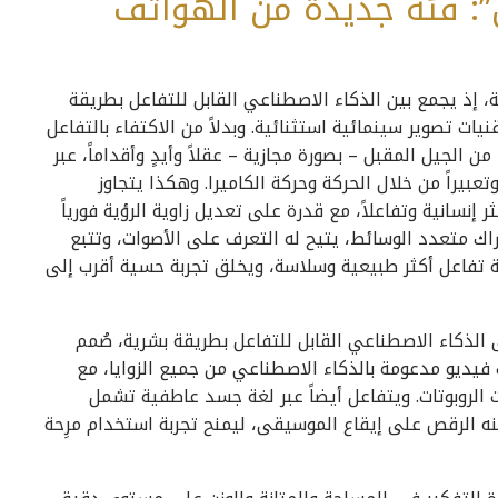
”: فئة جديدة من الهواتف
، إذ يجمع بين الذكاء الاصطناعي القابل للتفاعل بطريقة
ات تصوير سينمائية استثنائية. وبدلاً من الاكتفاء بالتفاعل
وامر الصوتية، تمنح HONOR أجهزتها من الجيل المقبل – بصورة مجازية – عقلاً وأيدٍ وأقداماً، عبر
يراً من خلال الحركة وحركة الكاميرا. وهكذا يتجاوز
 إنسانية وتفاعلاً، مع قدرة على تعديل زاوية الرؤية فورياً
اك متعدد الوسائط، يتيح له التعرف على الأصوات، وتتبع
 تفاعل أكثر طبيعية وسلاسة، ويخلق تجربة حسية أقرب إلى
ى الذكاء الاصطناعي القابل للتفاعل بطريقة بشرية، صُمم
ت فيديو مدعومة بالذكاء الاصطناعي من جميع الزوايا، مع
الروبوتات. ويتفاعل أيضاً عبر لغة جسد عاطفية تشمل
مكنه الرقص على إيقاع الموسيقى، ليمنح تجربة استخدام مرِحة