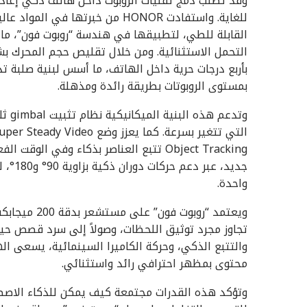
وقد تطلّب دمج تقنيات الروبوت داخل هاتف ذكي إعاد
للغاية. واستفادت HONOR من خبرتها
القابلة للطي، لتطبيقها في هندسة “روبوت فون”، ما
بأربع درجات حرية داخل الهاتف، ما أسس لبنية صلبة ت
بمستوى الروبوتات بطريقة رائدة ومذهلة.
وتدع
جديد، 
واحدة.
تجاوز مجرد توثيق اللحظات، وصولاً إلى سرد قصص حيا
والتتبع الذكي، وحركة الكاميرا السينمائية، يسعى ا
محتوى بمظهر احترافي رائد واستثنائي.
وتؤكد هذه القدرات مجتمعة كيف يمكن للذكاء الاصطنا