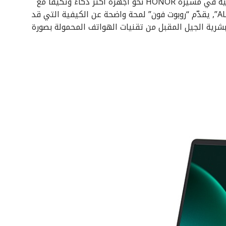
للتصوير والتفاعل، ما يجعل “روبوت فون” محطة مفصلية في مسيرة HONOR نحو أجهزة أكثر ذكاءً وتكيفاً مع
العملاء. ومع استمرار الشركة في تطوير “ALPHA PLAN”, يقدّم “روبوت فون” لمحة واضحة عن الكيفية التي قد
بشرية الجيل المقبل من تقنيات الهواتف المحمولة بصورة