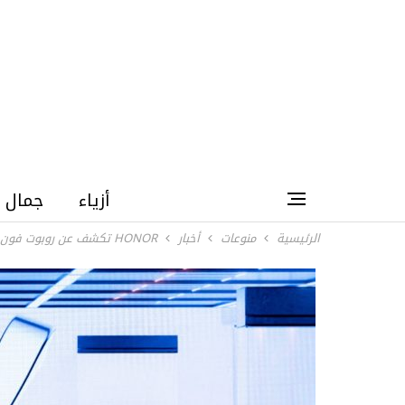
أزياء
جمال
الرئيسية
منوعات
أخبار
HONOR تكشف عن روبوت فون وروبوت بشري وMagic V6