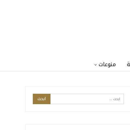
ة
منوعات