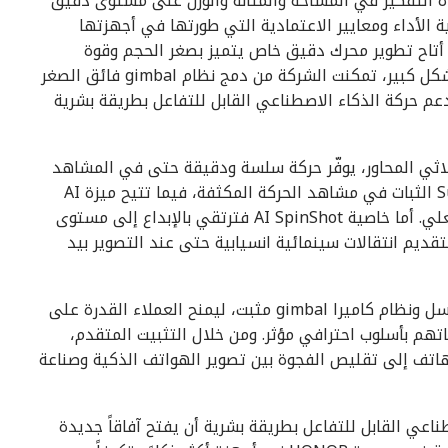
ة التفكير في المساحة والمتانة والوزن على مستوى دقيق
 في المواد عالية الأداء ومعايير الاعتمادية التي طورتها في أجهزتها
 أتاح تطوير محرك دقيق خاص يتميز بصغر الحجم وقوة
التحمل الاستثنائية. ومن خلال تقليص حجم المحرك بشكل كبير، تمكنت الشركة من دمج نظام gimbal فائق الصغر
دعم حركة الذكاء الاصطناعي القابل للتفاعل بطريقة بشرية
م هذه البنية الميكانيكية نظام تثبيت gimbal ثلاثي المحاور، يوفّر حركة سلسة ودقيقة حتى في المشاهد
التي تتغير بسرعة. كما يعزز وضع Super Steady Video الثبات في مشاهد الحركة المكثفة، فيما تتيح ميزة AI
Object Tracking تتبع العناصر بذكاء وفي الوقت الفعلي. أما خاصية AI SpinShot فترتقي بالإبداع إلى مستوى
عبر دعم حركات دوران ذكية بزاوية 90° و180°، لتقديم انتقالات سينمائية انسيابية حتى عند التصوير بيد
ويعتمد “روبوت فون” على مستشعر بدقة 200 ميجابكسل ونظام كاميرا gimbal مثبت، ليمنح العملاء القدرة على
تهم بأسلوب احترافي مؤثر. ومن خلال التثبيت المتقدم،
لهاتف إلى تقليص الفجوة بين تصوير الهواتف الذكية وصناعة
عي القابل للتفاعل بطريقة بشرية أن يفتح آفاقاً جديدة