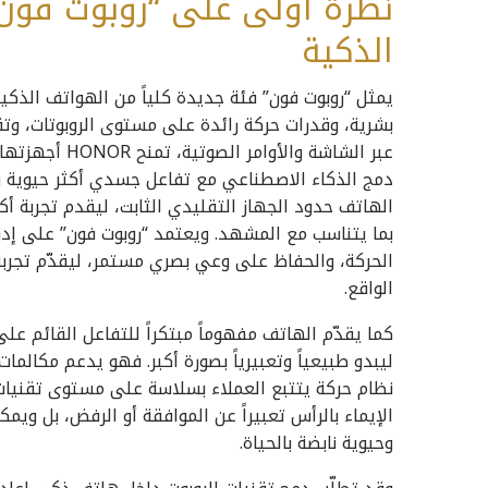
نظرة أولى على “روبوت فون
الذكية
يمثل “روبوت فون” فئة جديدة كلياً من الهواتف الذكية
بشرية، وقدرات حركة رائدة على مستوى الروبوتات، وتقني
عبر الشاشة والأ
دمج الذكاء الاصطناعي مع تفاعل جسدي أكثر حيوية وتعب
الهاتف حدود الجهاز التقليدي الثابت، ليقدم تجربة أكثر
بما يتناسب مع المشهد. ويعتمد “روبوت فون” على إدر
الحركة، والحفاظ على وعي بصري مستمر، ليقدّم تجربة
الواقع.
كما يقدّم الهاتف مفهوماً مبتكراً للتفاعل القائم عل
ليبدو طبيعياً وتعبيرياً بصورة أكبر. فهو يدعم مكالما
نظام حركة يتتبع العملاء بسلاسة على مستوى تقنيات 
الإيماء بالرأس تعبيراً عن الموافقة أو الرفض، بل وي
وحيوية نابضة بالحياة.