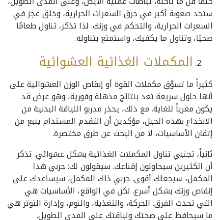
كلما قلّ ما تأكله، تباطأت عملية الأيض، وعلى المدى الطويل،
ستجد صعوبة أكبر في حرق السعرات الحرارية، وخلق عجز في
السعرات الحرارية، والتحكم في وزنك. لذا تذكر، تناول طعامًا
صحيًا، وتناول ما يكفيك، واستمتع بتناوله.
المكملات الغذائية العشوائية
كثيراً ما تسوَّق مكملات القوة أو إنقاص الوزن العشوائية على
أنها حلول سريعة تعد بنتائج مذهلة وفورية، وهو عرض قد
يكون مغرياً للغاية. مع ذلك، يحذر مدربو اللياقة البدنية من
الانخداع بهذه الحيل، مؤكدين أن التقدم المستدام ينبع من
إتقان الأساسيات، لا من البحث عن طرق مختصرة.
ثانياً، تجنبي تناول المكملات الغذائية بشكل عشوائي. تذكر
أن الكثيرين سيحاولون إقناعك. سيقولون لك: جربي هذا
المكمل، سيجعلك أقوى. جربي ذاك المكمل، سيساعدك على
إنقاص وزنك بشكل أسرع. لكن في الواقع، الأساسيات هي
التي تحدث الفرق. الحركة، والتغذية، والنوم، وإدارة التوتر هي
ما سيحافظ على صحتك ولياقتك على المدى الطويل.