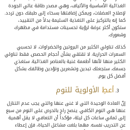
الغذائية الأساسية والألياف، وهي مصدر طاقة عالي الجودة
لإصلاح العضلات، ويمكن إضافتها بسخاء إلى طبقك دون تردد.
كما إنه بالتركيز على التغذية السليمة بدلاً من التقييد،
ستكون أكثر عرضة لرؤية تحسينات مستدامة في مظهرك
وشعورك.
كذلك تناولي الكثير من البروتين والخضراوات. لا تحسبي
السعرات الحرارية. لا تقلقي بشأن أحجام الحصص. فقط تناولي
الكثير منها لأنها أطعمة غنية بالعناصر الغذائية. ستغذي
جسمك. ستجعلك تبدين وتشعرين وتؤدين وظائفك بشكل
أفضل كل يوم.
أعطِ
الأولوية
للنوم
إنّ العادة الوحيدة التي لا غنى عنها والتي يجب عدم التنازل
عنها هي النوم الكافي. ينصح راج بالحرص على النوم من سبع
إلى ثماني ساعات كل ليلة، مؤكداً أن التعافي لا يقل أهمية
عن التدريب نفسه. مهما بلغت مشاغل الحياة، فإن إعطاء