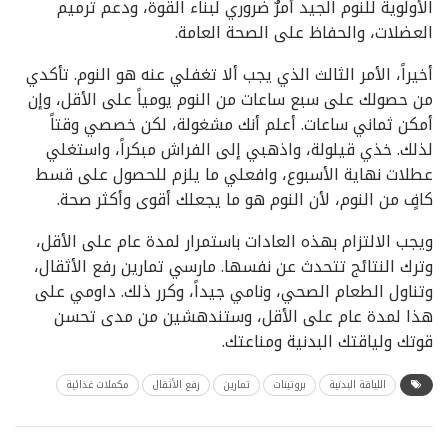
الأولوية للنوم الجيد أمرٌ ضروري لبناء القوة، ودعم ترميم
العضلات، والحفاظ على الصحة العامة.
أخيراً، الأمر الثالث الذي يجب ألا تغفلي عنه هو النوم. تأكدي
من حصولك على سبع ساعات من النوم يومياً على الأقل، وإن
أمكن ثماني ساعات. أعلم أنك مشغولة، لكن خصصي وقتاً
لذلك. خذي قيلولة، واذهبي إلى الفراش مبكراً، واستغلي
عطلات نهاية الأسبوع، وافعلي ما يلزم للحصول على قسط
كافٍ من النوم، لأن النوم هو ما يجعلك أقوى وأكثر صحة.
ويجب الالتزام بهذه العادات باستمرار لمدة عام على الأقل،
وترك النتائج تتحدث عن نفسها. مارسي تمارين رفع الأثقال،
وتناول الطعام الصحي، ونامي جيداً، وكرر ذلك. داومي على
هذا لمدة عام على الأقل، وستندهشين من مدى تحسن
قوتك ولياقتك البدنية ومناعتك.
اللياقة البدنية
بروتينات
تمارين
رفع الأثقال
مكملات غذائية