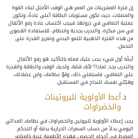
إن فترة العشرينات من العمر هي الوقت الأمثل لبناء القوة
والعضلات، حيث تكون مستويات الطاقة أعلى عادةً، وتكون
عملية التعافي في ذروتها. فيجب اكتساب عادة رفع الأثقال
في سن مبكرة، والتدرب بجدية وانتظام، للاستفادة القصوى
من هذه الفترة الذهبية للنمو البدني وتعزيز القدرة على
التحمل.
أيضًا أول شيء يجب عليك فعله بالتأكيد هو رفع الأثقال
والتدرب بجد. لماذا؟ لأنك شابة، ولديك الوقت والطاقة والقدرة
على التعافي، فاستغلي ذلك، وقوّ عظامك، وابنِ عضلاتك،
وهيّئي نفسك للنجاح في المستقبل.
أعط الأولوية للبروتينات
والخضراوات
يجب إعطاء الأولوية للبروتين والخضراوات في نظامك الغذائي
اليومي بدلاً من حساب السعرات الحرارية بدقة أو التحكم
المفرط في أحجام الحصص. فهذه الأطعمة غنية بالعناصر