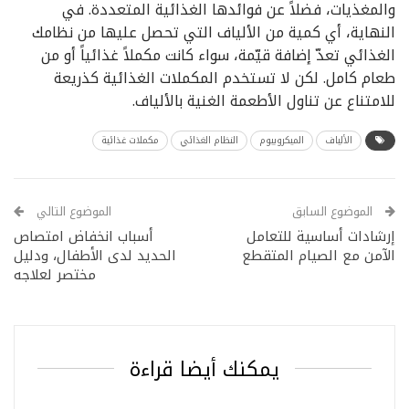
والمغذيات، فضلاً عن فوائدها الغذائية المتعددة. في
النهاية، أي كمية من الألياف التي تحصل عليها من نظامك
الغذائي تعدّ إضافة قيّمة، سواء كانت مكملاً غذائياً أو من
طعام كامل. لكن لا تستخدم المكملات الغذائية كذريعة
للامتناع عن تناول الأطعمة الغنية بالألياف.
الألياف
الميكروبيوم
النظام الغذائي
مكملات غذائية
الموضوع السابق
الموضوع التالي
إرشادات أساسية للتعامل
أسباب انخفاض امتصاص
الآمن مع الصيام المتقطع
الحديد لدى الأطفال، ودليل
مختصر لعلاجه
يمكنك أيضا قراءة