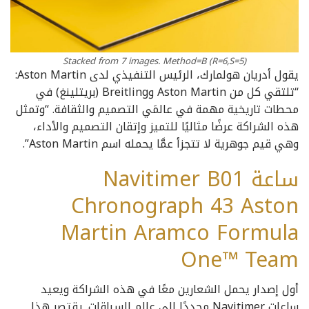
Stacked from 7 images. Method=B (R=6,S=5)
‫يقول أدريان هولمارك، الرئيس التنفيذي لدى Aston Martin:
“تلتقي كل من Aston Martin وBreitling (بريتلينغ) في
محطات تاريخية مهمة في عالمَي التصميم والثقافة. “وتمثل
هذه الشراكة عرضًا مثاليًا للتميز وإتقان التصميم والأداء،
وهي قيم جوهرية لا تتجزأ عمَّا يحمله اسم Aston Martin”.
ساعة Navitimer B01
Chronograph 43 Aston
Martin Aramco Formula
One™ Team
‫أول إصدار يحمل الشعارين معًا في هذه الشراكة ويعيد
ساعات Navitimer مجددًا إلى عالم السباقات. يقتصر هذا