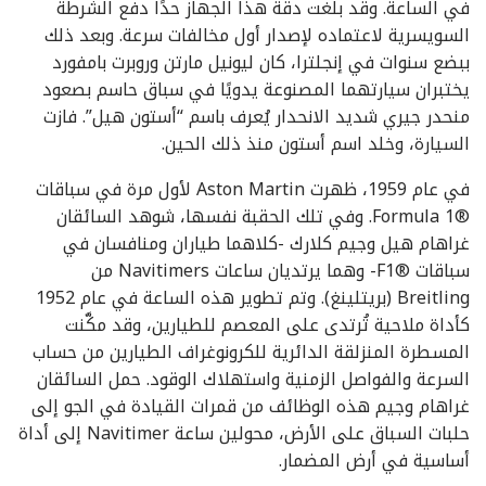
في الساعة. وقد بلغت دقة هذا الجهاز حدًا دفع الشرطة
السويسرية لاعتماده لإصدار أول مخالفات سرعة. وبعد ذلك
ببضع سنوات في إنجلترا، كان ليونيل مارتن وروبرت بامفورد
يختبران سيارتهما المصنوعة يدويًا في سباق حاسم بصعود
منحدر جيري شديد الانحدار يُعرف باسم “أستون هيل”. فازت
السيارة، وخلد اسم أستون منذ ذلك الحين.
‫في عام 1959، ظهرت Aston Martin لأول مرة في سباقات
Formula 1®‎. وفي تلك الحقبة نفسها، شوهد السائقان
غراهام هيل وجيم كلارك -كلاهما طياران ومنافسان في
سباقات F1®‎- وهما يرتديان ساعات Navitimers من
Breitling (بريتلينغ). وتم تطوير هذه الساعة في عام 1952
كأداة ملاحية تُرتدى على المعصم للطيارين، وقد مكَّنت
المسطرة المنزلقة الدائرية للكرونوغراف الطيارين من حساب
السرعة والفواصل الزمنية واستهلاك الوقود. حمل السائقان
غراهام وجيم هذه الوظائف من قمرات القيادة في الجو إلى
حلبات السباق على الأرض، محولين ساعة Navitimer إلى أداة
أساسية في أرض المضمار.