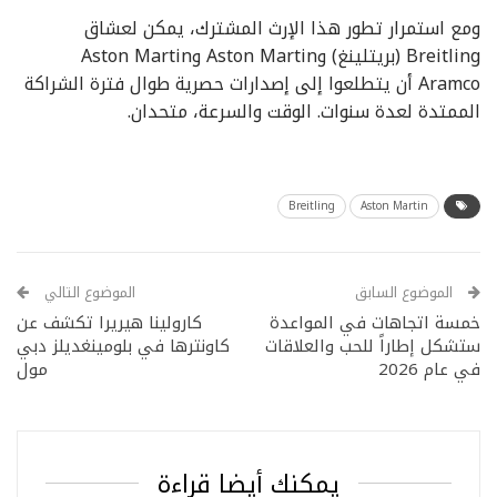
ومع استمرار تطور هذا الإرث المشترك، يمكن لعشاق
Breitling (بريتلينغ) وAston Martin وAston Martin
Aramco أن يتطلعوا إلى إصدارات حصرية طوال فترة الشراكة
الممتدة لعدة سنوات. الوقت والسرعة، متحدان.
Breitling
Aston Martin
الموضوع السابق
الموضوع التالي
خمسة اتجاهات في المواعدة
كارولينا هيريرا تكشف عن
ستشكل إطاراً للحب والعلاقات
كاونترها في بلومينغديلز دبي
في عام 2026
مول
يمكنك أيضا قراءة