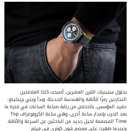
‫بحلول ستينيات القرن العشرين، أصبحت كلتا العلامتين
التجارتين رمزًا للأناقة والهندسة الحديثة. وبدأ ويلي بريتلينغ،
حفيد المؤسس، بالتخلص من رتابة صناعة الساعات في فترة ما
بعد الحرب بإصدار ساعة أخرى، وهي ساعة الكرونوغراف Top
Time المصممة لجيل جديد من الباحثين عن السرعة والأناقة.
وعندما ظهرت على معصم شون كونري في فيلم