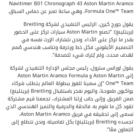
Navitimer B01 Chronograph 43 Aston Martin Aramco
Formula One™ Team، وهي ساعة تعبر عن حماس السباق.
يقول جورج كيرن، الرئيس التنفيذي لشركة Breitling
(بريتلينغ): “تصنع Aston Martin سيارات تركز على الحضور
بقدر ما تركز على الأداء. ونحن نتشارك الإرث نفسه في
التصميم الأيقوني: فكل خط وزخرفة وتناسب هندسي صُمم
لهدف محدد، ولم يُترك شيء للصدفة”.
‫يقول لورانس سترول، رئيس مجلس الإدارة التنفيذي لشركة
إلى Aston Martin و Aston Martin Aramco Formula
One™‎ Team “إن سعينا للفوز ببطولة العالم يتطلب شركاء
يواكبون طموحنا، واليوم نفخر باستقبال Breitling (بريتلينغ)
ضمن الفريق. وإلى جانب إرثنا المشترك، تجمعنا قيم مشتركة
تقود كل ما نقوم به. فالدقة والحرفية والتميز الهندسي الذي
نسعى إلى تحقيقه في فريق Aston Martin Aramco،
تجسده Breitling (بريتلينغ) بكل تفاصيله. ونحن نتطلع إلى
التعاون معًا”.