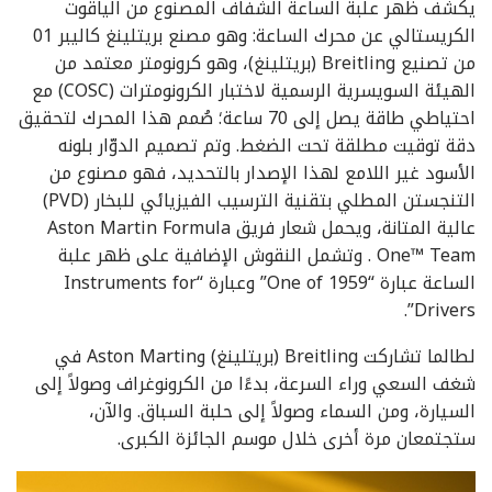
‫يكشف ظهر علبة الساعة الشفاف المصنوع من الياقوت
الكريستالي عن محرك الساعة: وهو مصنع بريتلينغ كاليبر 01
من تصنيع Breitling (بريتلينغ)، وهو كرونومتر معتمد من
الهيئة السويسرية الرسمية لاختبار الكرونومترات (COSC) مع
احتياطي طاقة يصل إلى 70 ساعة؛ صُمم هذا المحرك لتحقيق
دقة توقيت مطلقة تحت الضغط. وتم تصميم الدوّار بلونه
الأسود غير اللامع لهذا الإصدار بالتحديد، فهو مصنوع من
التنجستن المطلي بتقنية الترسيب الفيزيائي للبخار (PVD)
عالية المتانة، ويحمل شعار فريق Aston Martin Formula
One™ Team . وتشمل النقوش الإضافية على ظهر علبة
الساعة عبارة “One of 1959” وعبارة “Instruments for
Drivers”.
لطالما تشاركت Breitling (بريتلينغ) وAston Martin في
شغف السعي وراء السرعة، بدءًا من الكرونوغراف وصولاً إلى
السيارة، ومن السماء وصولاً إلى حلبة السباق. والآن،
ستجتمعان مرة أخرى خلال موسم الجائزة الكبرى.