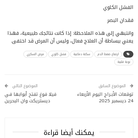
الفشل الكلوي
فقدان البصر
وانتبهي إلى هذه الملاحظة: إذا كانت نتائجك طبيعية، فهذا
يعني ببساطة أن العلاج فعال، وليس أن المرض قد اختفى.
ارتفاع ضغط الدم
سكتة دماغية
فشل كلوي
مرض السكري
نوبة قلبية
الموضوع السابق
الموضوع التالي
توقعات الأبـراج اليوم الأربعاء
فيلا فوغ تفتح أبوابها في
24 ديسمبر 2025
ديستريكت وان البحرين
يمكنك أيضا قراءة