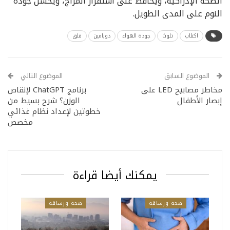
الصحة الإدراكية، ويحافظ على استقرار المزاج، ويحسن جودة
النوم على المدى الطويل.
اكتئاب
تلوث
جودة الهواء
دوبامين
قلق
الموضوع السابق
الموضوع التالي
مخاطر مصابيح LED على
برنامج ChatGPT لإنقاص
إبصار الأطفال
الوزن؟ شرح بسيط من
خطوتين لإعداد نظام غذائي
مخصص
يمكنك أيضا قراءة
صحة ورشاقة
صحة ورشاقة