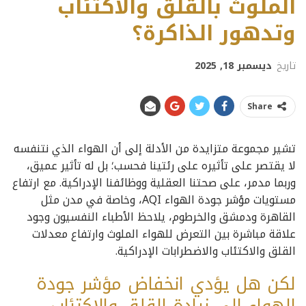
الملوث بالقلق والاكتئاب
وتدهور الذاكرة؟
تاريخ
ديسمبر 18, 2025
Share
تشير مجموعة متزايدة من الأدلة إلى أن الهواء الذي نتنفسه
لا يقتصر على تأثيره على رئتينا فحسب؛ بل له تأثير عميق،
وربما مدمر، على صحتنا العقلية ووظائفنا الإدراكية. مع ارتفاع
مستويات مؤشر جودة الهواء AQI، وخاصة في مدن مثل
القاهرة ودمشق والخرطوم، يلاحظ الأطباء النفسيون وجود
علاقة مباشرة بين التعرض للهواء الملوث وارتفاع معدلات
القلق والاكتئاب والاضطرابات الإدراكية.
لكن هل يؤدي انخفاض مؤشر جودة
الهواء إلى زيادة القلق والاكتئاب