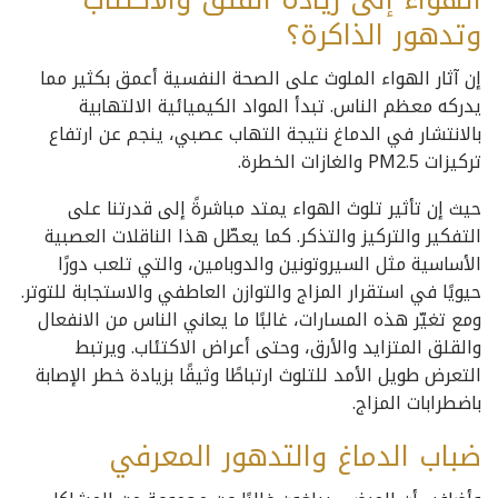
وتدهور الذاكرة؟
إن آثار الهواء الملوث على الصحة النفسية أعمق بكثير مما
يدركه معظم الناس. تبدأ المواد الكيميائية الالتهابية
بالانتشار في الدماغ نتيجة التهاب عصبي، ينجم عن ارتفاع
تركيزات PM2.5 والغازات الخطرة.
حيث إن تأثير تلوث الهواء يمتد مباشرةً إلى قدرتنا على
التفكير والتركيز والتذكر. كما يعطّل هذا الناقلات العصبية
الأساسية مثل السيروتونين والدوبامين، والتي تلعب دورًا
حيويًا في استقرار المزاج والتوازن العاطفي والاستجابة للتوتر.
ومع تغيّر هذه المسارات، غالبًا ما يعاني الناس من الانفعال
والقلق المتزايد والأرق، وحتى أعراض الاكتئاب. ويرتبط
التعرض طويل الأمد للتلوث ارتباطًا وثيقًا بزيادة خطر الإصابة
باضطرابات المزاج.
ضباب الدماغ والتدهور المعرفي