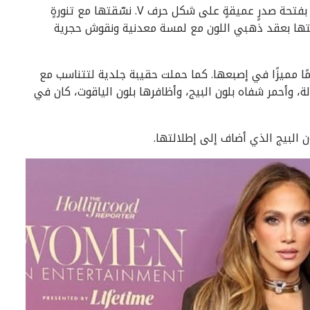
اختارت جينيفر إطلالةً بنيةً داكنةً، تألّقت بسترةٍ واسعةٍ بفتحة صدرٍ عميقةٍ على شكل حرف V. نسّقتها مع تنورةٍ
لتها بعقد ذهبي اللون مع لمسة معدنية ونقوش حجرية
اتمًا مميزًا في إصبعها. كما حملت حقيبة جلدية لتتناسب مع
ة، وأحمر شفاه بلون البيج، وأظافرها بلون الياقوت، كان في
ون البيج الذي أضاف إلى إطلالتها.