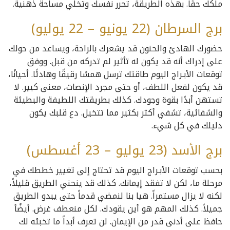
ملكك حقًا. بهذه الطريقة، تحرر نفسك وتخلي مساحة ذهنية.
برج السرطان (22 يونيو – 22 يوليو)
حضورك الهادئ والحنون قد يشعرك بالراحة، ويساعد من حولك
على إدراك أنه قد يكون له تأثير لم تدركه من قبل. ووفق
توقعات الأبـراج اليوم طاقتك ترسل همسًا رقيقًا وهادئًا. أحيانًا،
قد يكون لفعل اللطف، أو حتى مجرد الإنصات، معنى كبير. لا
تستهن أبدًا بقوة وجودك. كذلك بطريقتك اللطيفة والبطيئة
والشفائية، تشفي أكثر بكثير مما تتخيل. دع قلبك يكون
دليلك في كل شيء.
برج الأسد (23 يوليو – 23 أغسطس)
بحسب توقعات الأبـراج اليوم قد تحتاج إلى تغيير خططك في
مرحلة ما، لكن لا تفقد إيمانك. كذلك قد ينحني الطريق قليلاً،
لكنه لا يزال مستمراً. هيا بنا لنمضي قدماً حتى يبدو الطريق
جميلاً. كذلك المهم هو أين يقودك. لكل منعطف غرض. أيضًأ
حافظ على أدنى قدر من الإيمان. لن تعرف أبداً ما تخبئه لك