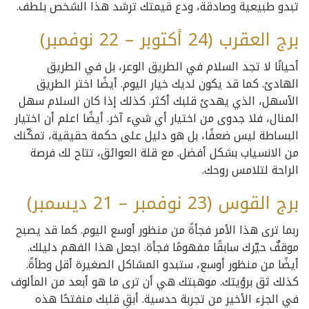
تبدو طبيعية وصادقة، ودع قيمتك ترشد هذا الشخص بلطف.
برج العقرب (24 أكتوبر – 22 نوفمبر)
أحيانًا لا تجد السلام في الطريق الوعر، بل في الطريق
الهادئ. كما قد يكون لديك خيار اليوم. أيضًا اختر الطريق
الأسهل، الذي يهدئ قلبك أكثر. كذلك إذا كان السلام سهل
المنال، فلا جدوى من اختيار أي شيء آخر. أيضًا اعلم أن اختيار
البساطة ليس ضعفًا، بل هو دليل على حكمة حقيقية، تمكّنك
من الانسياب بشكل أفضل. مع قلة العوائق، تتاح لك فرصة
الراحة لتلامس روحك.
برج القوس (23 نوفمبر – 21 ديسمبر)
ربما ترى هذا الأمر فجأةً من منظور أوسع اليوم. كما قد يصبح
موقفٌ حيّرك سابقًا مفهومًا فجأة. اجعل هذا الفهم دليلك.
أيضًا من منظور أوسع، ستبدو المشاكل الصغيرة أقل وطأةً.
كذلك ثق برؤيتك. موهبتك هي أن ترى ما هو أبعد من المألوف
في الجزء الأخير من تجربة حدسية. أبقِ قلبك منفتحًا هذه