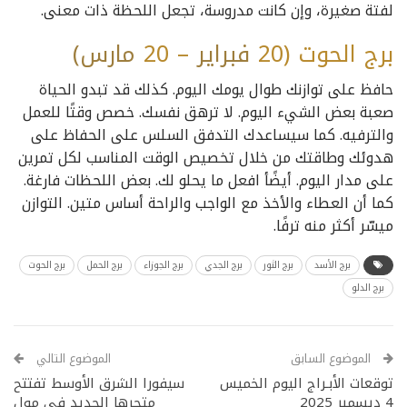
لفتة صغيرة، وإن كانت مدروسة، تجعل اللحظة ذات معنى.
برج الحوت (20
فبراير
– 20
مارس)
حافظ على توازنك طوال يومك اليوم. كذلك قد تبدو الحياة
صعبة بعض الشيء اليوم. لا ترهق نفسك. خصص وقتًا للعمل
والترفيه. كما سيساعدك التدفق السلس على الحفاظ على
هدوئك وطاقتك من خلال تخصيص الوقت المناسب لكل تمرين
على مدار اليوم. أيضًأ افعل ما يحلو لك. بعض اللحظات فارغة.
كما أن العطاء والأخذ مع الواجب والراحة أساس متين. التوازن
ميسّر أكثر منه ترفًا.
برج الأسد
برج الثور
برج الجدي
برج الجوزاء
برج الحمل
برج الحوت
برج الدلو
الموضوع السابق
الموضوع التالي
توقعات الأبـراج اليوم الخميس
سيفورا الشرق الأوسط تفتتح
4 ديسمبر 2025
متجرها الجديد في مول