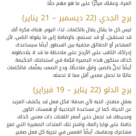
المرة، وعقلك مركّزًا على ما هو مهم حقًا.
برج الجدي (22 ديسمبر – 21 يناير)
ليس كل ما يقال يقال بالكلمات. لذا، اليوم، هناك فكرة أنك
قد تستقبل، أو قد تستمع، بالإضافة إلى ما يقوله الناس، لأن
المشاعر أو الحقائق مخفية بين السطور. أيضًا سيساعدك
إدراكك الثاقب على الأرجح على ملاحظة ما قد لا يلاحظونه.
كذلك ستكون هذه البصيرة قيّمة في استجابتك الحكيمة.
أيضًأ تحلَّ بالصبر، وابقَ ملاحظًا، ودع الصمت يعلّمك. فالكلمات
غالبًا ما تحمل معنى أقل مما لا تحمله.
برج الدلو (22 يناير – 19 فبراير)
بعقلٍ منفتح، انتبه لأي صدفة؛ فكل فعل قد يكشف المزيد
عن الحياة. كما ان مساعدة الجاذبية أو همسات الكون
ومحيطك قد تجعل حتى أصغر اللفتات ذات معنى. كذلك
حافظ على نوايا رائعة، واشترِ تلك الملذات الصغيرة التي تعزز
مشاعرك وحماسك. أيضًأ انغمس في تجربة كل فعل صغير.