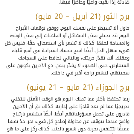
هادئة إذا بقيت واعيًا وحاضرًا فيها.
برج الثور (21 أبريل – 20 مايو)
حاول ألا تسيطر على نفسك اليوم. ووفق توقعات الأبـراج
اليوم قد تحتاج بعض المشاكل أو العلاقات إلى بعض الوقت
والمساحة لحلها. كذلك لا تشعر بأي استعجال، حقًا، فليس كل
شيء سهل الحل. أيضًا امنح نفسك استراحة في أمور قلبك
وعقلك. أنت تقدّر حريتك، وبالتالي تحافظ على انسجامك
المتعارض. حتى الهدوء لا يقدّر بثمن. دع الآخرين يكونون على
سجيتهم، لتشعر براحة أكبر في داخلك.
برج الجوزاء (21 مايو – 21 يونيو)
ربما تحتفظ بأكثر مما تملك. اليوم هو الوقت الأمثل للتخلي
تدريجيًا عما لم تعد قادرًا على إدارته. كذلك ثق أن الآخرين
قادرون على تحمل مسؤولياتهم أيضًا. أيضًأ ستشعر بارتياح
واضح عندما تتوقف عن محاولة إصلاح كل شيء آخر. خذ نفسًا
عميقًا لتتنفس بحرية دون شعور بالذنب. كذلك ركز على ما هو