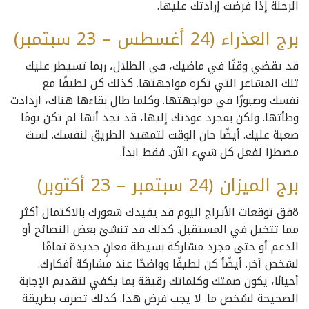
الرحلة إذا فرضت إرادتك عليها.
برج العذراء (24 أغسطس – 23 سبتمبر)
قد تقضي وقتًا في ماضيك، في الظلال، ربما تسيطر عليك
تلك المشاعر التي تكره مواجهتها. كذلك كن لطيفًا مع
نفسك وصبورًا في مواجهتها. وكلما طال بقاءها هناك، ازدادت
وطأتها. ولكن بمجرد عودتك إليها، قد تجد أنها لم تكن يومًا
صعبة عليك. أيضًا حان الوقت لتمهيد الطريق لنفسك. لستَ
مضطرًا لفعل كل شيء الآن. فقط ابدأ.
برج الميزان (24 سبتمبر – 23 أكتوبر)
ةفق توقعات الأبـراج اليوم قد يفيدك شعورك بالاكتمال أكثر
مما تتخيل في المستقبل. كذلك قد تنشئ بعض النصائح أو
الدعم أو حتى مجرد مشاركة بسيطة معانٍ جديدة تمامًا
لشخص آخر. أيضًأ كن لطيفًا وواضحًا عند مشاركة أفكارك.
أحيانًا، يكون صمتك وكلماتك رقيقة بما يكفي لتقديم الإجابة
الصحيحة لشخص ما. لا يجب فرض هذا. كذلك تصرف بطريقة