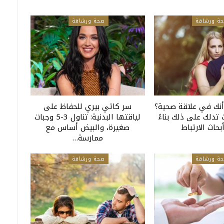
ة ورشاقة
صحة ورشاقة
نك في علاقة صحية؟
سر كاتي بيري للحفاظ على
امات تدلك على ذلك بناءً
لياقتها البدنية: تناول 3-5 وجبات
حاث الارتباط
صغيرة، والبيض أساس مع
ممارسة…
ة ورشاقة
صحة ورشاقة