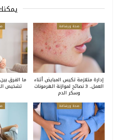
يمكنك 
صحة ورشاقة
صح
إدارة متلازمة تكيس المبايض أثناء
ما الفرق بين
العمل.. 3 نصائح لموازنة الهرمونات
تشخيص السر
وسكر الدم
صحة ورشاقة
صح