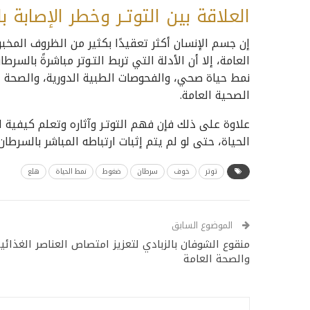
العلاقة بين التوتـر وخطر الإصابة 
إن جسم الإنسان أكثر تعقيدًا بكثير من الظروف المخبري
العامة، إلا أن الأدلة التي تربط التـوتر مباشرةً بالس
نمط حياة صحي، والفحوصات الطبية الدورية، والصحة 
الصحية العامة.
علاوة على ذلك فإن فهم التوتـر وآثاره وتعلم كيفي
الحياة، حتى لو لم يتم إثبات ارتباطه المباشر بالسرطا
توتر
خوف
سرطان
ضغوط
نمط الحياة
هلع
الموضوع السابق
منقوع الشوفان بالزبادي لتعزيز امتصاص العناصر الغذائي
والصحة العامة