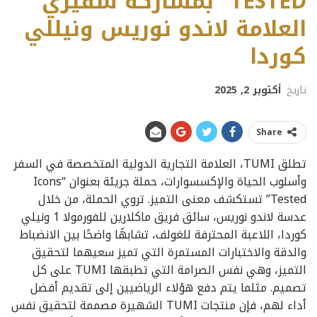
TESTED” بمشاركة سفيري
العلامة لاندو نوريس ونيللي
كوردا
تاريخ
أكتوبر 2, 2025
Share
تطلق TUMI، العلامة التجارية الدولية المتخصصة في السفر
وأسلوب الحياة والإكسسوارات، حملة جريئة بعنوان “Icons
Tested” تستكشف معنى التميز. تروي الحملة، من خلال
عدسة لاندو نوريس، سائق فريق ماكلارين للفورمولا 1 ونيلي
كوردا، اللاعبة المحترفة للغولف، تشابهًا واضحًا بين الانضباط
والدقة والاختبارات المستمرة التي تميز سعيهما لتحقيق
التميز، وهي نفس الصرامة التي تطبقها TUMI على كل
تصميم. مثلما يتم دفع هؤلاء الرياضيين إلى تقديم أفضل
أداء لهم، فإن منتجات TUMI الشهيرة مصممة لتحقيق نفس