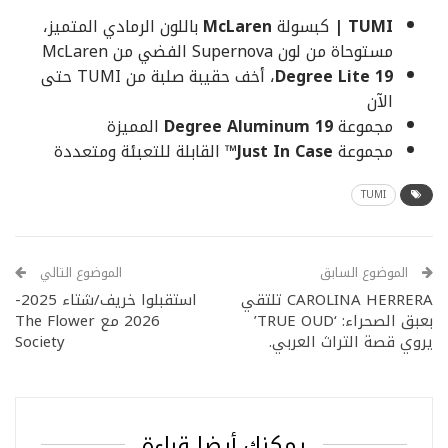
TUMI |
كبسولة
McLaren
باللون الرمادي المتميز،
مستوحاة من لون Supernova الفضي من McLaren
19 Degree Lite
، أخف حقيبة صلبة من TUMI حتى
الآن
مجموعة
19 Degree Aluminum
المميزة
مجموعة
Just In Case™
القابلة للتعبئة ومتعددة
TUMI
الموضوع السابق
الموضوع التالي
CAROLINA HERRERA تلتقي
استقبلوا خريف/شتاء 2025-
بعبق الصحراء: ‘TRUE OUD’
2026 مع The Flower
يروي قصة التراث العربي.
Society
يمكنك أيضا قراءة