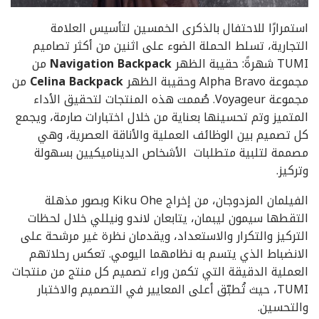
استمرارًا للاحتفال بالذكرى الخمسين لتأسيس العلامة
التجارية، تسلط الحملة الضوء على اثنين من أكثر تصاميم
TUMI شهرةً: حقيبة الظهر
Navigation Backpack
من
مجموعة Alpha Bravo وحقيبة الظهر
Celina Backpack
من
مجموعة Voyageur. صُممت هذه المنتجات لتحقيق الأداء
المتميز وتم تحسينها بعناية من خلال اختبارات صارمة، ويجمع
كل تصميم بين الوظائف العملية والأناقة العصرية، وهي
مصممة لتلبية متطلبات الأشخاص الديناميكيين بسهولة
وتركيز.
الفيلمان المزدوجان، من إخراج Kiku Ohe وبصور مذهلة
التقطها سيمون ليبمان، يتابعان لاندو ونيللي خلال لحظات
التركيز والتكرار والاستعداد، ويقدمان نظرة غير مرشحة على
الانضباط الذي يتسم به نظامهما اليومي. تعكس رحلاتهم
العملية الدقيقة التي تكمن وراء تصميم كل منتج من منتجات
TUMI، حيث تُطبّق أعلى المعايير في التصميم والاختبار
والتحسين.