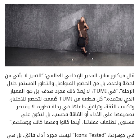
قال فيكتور سانز، المدير الإبداعي العالمي: “التميز لا يأتي من
لحظة واحدة، بل من الحضور المتواصل والتطور المستمر خلال
الرحلة”. “في TUMI، لا يُعدّ ذلك مجرد هدف، بل هو المعيار
الذي نعتمده.” كل قطعة من TUMI صُممت لتخضع للاختبار،
وتكسب الثقة، وترافق حاملها في رحلة تطوره. لا يقتصر
تصميمها على الأداء أو الأناقة فحسب، بل لتكون على
مستوى تطلعات عملائنا، أينما كانوا ومهما كانت وجهتهم.”
في جوهرها، “Icons Tested” ليست مجرد أداء فائق، بل هي