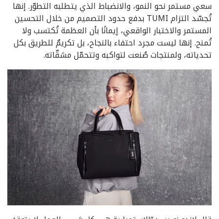
سعي مستمر نحو النمو، والانضباط الذي يتطلبه التطوّر. إنها
تُجسّد التزام TUMI بدفع حدود التصميم من خلال التحسين
المستمر والاختبار الواقعي، إيمانًا بأن العظمة تُكتسب ولا
تُمنح. إنها ليست مجرد احتفاء بالنجاح، بل تكريمٌ للطريق بكل
تحدياته، ولمنتجات صُنعت لتواكبه وتتحمّل مشقّاته.