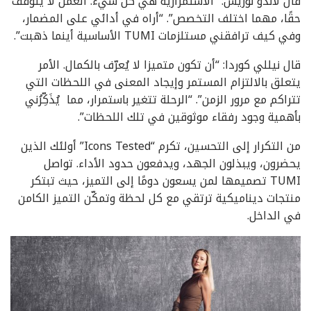
قال لاندو نوريس: “الاستمرارية هي كل شيء. العمل لا يتوقف
حقًا، مهما اختلف التخصص”. “أراه في أدائي على المضمار،
وفي كيف ترافقني مستلزمات TUMI الأساسية أينما ذهبت”.
قال نيللي كوردا: “أن تكون متميزا لا يُعرّف بالكمال. الأمر
يتعلق بالالتزام المستمر وإيجاد المعنى في اللحظات التي
تتراكم مع مرور الزمن”. “الرحلة تتغير باستمرار، مما يُذَكِّرُني
بأهمية وجود رفقاء موثوقين في تلك اللحظات”.
من التكرار إلى التحسين، تكرم “Icons Tested” أولئك الذين
يحضرون، ويبذلون الجهد، ويدفعون حدود الأداء. تواصل
TUMI تصميمها لمن يسعون دومًا إلى التميز، حيث تبتكر
منتجات ديناميكية ترتقي مع كل لحظة وتمكّن التميز الكامن
في الداخل.