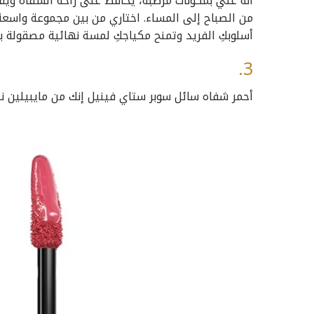
أنه غني بمكونات مرطبة، يحافظ على راحة الشفاه ويقاو
من الصباح إلى المساء. اختاري من بين مجموعة واسعة م
أسلوبكِ الفريد وتمنح مكياجكِ لمسة نهائية مصقولة 
3.
أحمر شفاه سائل سوبر ستاي فينيل إنك من مايبيلين ني