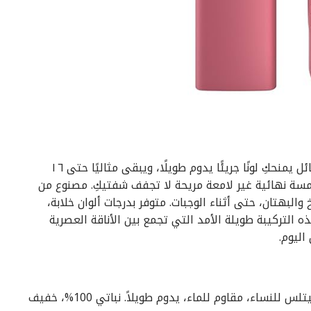
أحمر شفاه لوريال باريس إنفاليبل مات ريزيستانس السائل يمنحكِ لونًا جريئًا يدوم طويلًا، ويبقى مثاليًا حتى ١٦
مسة نهائية غير لامعة مريحة لا تجفف شفتيكِ. مصنوع من
والبهتان، حتى أثناء الوجبات. متوفر بدرجات ألوان خلابة،
ه التركيبة طويلة الأمد التي تجمع بين الأناقة العصرية
اليوم.
أحمر شفاه سائل غير لامع من ريفلون كولور ستاي ليميتلس للنساء، مقاوم للماء، يدوم طويلاً. نباتي 100%، خفيف