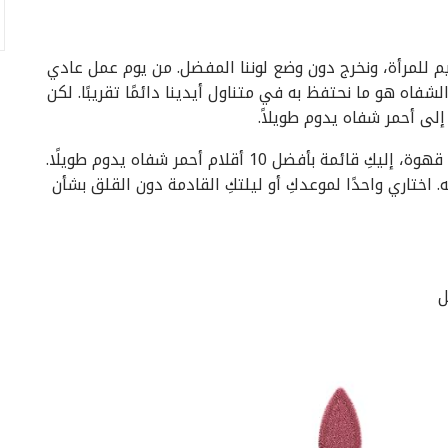
 للمرأة، ونخرج دون وضع لوننا المفضل. من يوم عمل عادي
فاه هو ما نحتفظ به في متناول أيدينا دائمًا تقريبًا. لكن
لى أحمر شفاه يدوم طويلاً.
بينما تتلاشى معظم ألوان أحمر الشفاه مع أول رشفة قهوة، إليكِ قائمة بأفضل 10 أقلام أحمر شفاه يدوم طويلًا.
10 ريال سعودي لتجربيه. اختاري واحدًا لموعدكِ أو ليلتكِ القادمة دون القلق بشأن
ل