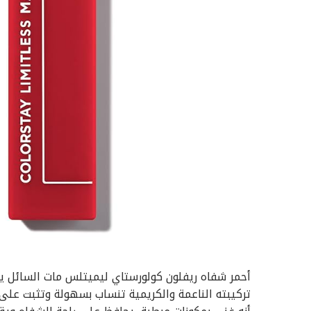
أحمر شفاه ريفلون كولورستاي ليميتلس مات السائل يدوم
تركيبته الناعمة والكريمية تنساب بسهولة وتثبت على