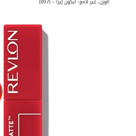
الوزن، غير لامع، آيكون إيرا – (007)