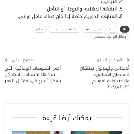
الترطيب
اليقظة الذهنية، واليوغا، أو التأمل
المتابعة الدورية، خاصة إذا كان هناك عامل وراثي.
تلوث
تمارين رياضية
متلازمة القلب الحضرية
مخاطر
وسائل التواصل الاجتماعي
الموضوع السابق
الموضوع التالي
أديداس وليفربول يطلقان
أهم الفحوصات الوقائية التي
القمصان الأساسية
يمكنها اكتشاف المشاكل
والاحتياطية لموسم
بشكل أسرع في مقتبل العمر
٢٠٢٥/٢٠٢٦
يمكنك أيضا قراءة