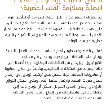
ما هي الأسباب وراء ارتفاع معدلات
الإصابة بمتلازمة القلب الحضرية؟
قد يجعلك السهر طوال الليل، سواءً للدراسة أو لتأخير النوم
لمجرد تخصيص وقت لنفسك، تشعر بالإنتاجية، لكن هذا يأتي
على حساب صحة قلبك. القهوة أو مشروبات الطاقة هما الخيار
الأمثل للسهر، وغالبًا ما يصبح هذا المزيج سببًا لأمراض قلبية
خطيرة مع مرور الوقت.
كما إن قضاء وقت طويل أمام الشاشات ودورات العمل الليلية
يؤثران على الساعة البيولوجية، ويزيدان من مستوى
الكورتيزول، ويزيدان من الالتهابات الجهازية. وإذا أضفنا إلى
ذلك الإفراط في استهلاك الكافيين، وخاصةً من خلال القهوة
أو مشروبات الطاقة، فإننا نحصل على تركيبة تؤدي إلى ارتفاع
معدل ضربات القلب، وارتفاع ضغط الدم، وحتى اختلال التوازن
اللاإرادي. وعلى المدى الطويل، يمكن أن يؤدي ذلك إلى
إجهاد وعائي، واضطرابات في إيقاع القلب، وفي الحالات
الشديدة، احتشاء عضلة القلب الصامت.