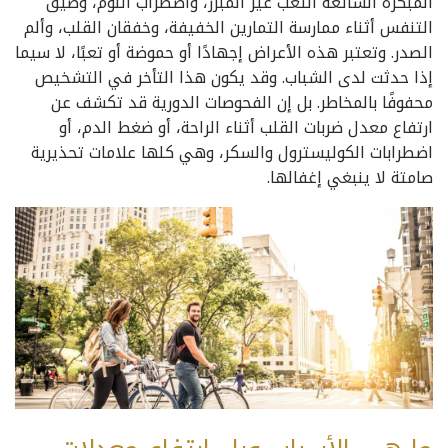
المبكرة الشائعة التعب غير المبرر، واضطراب النوم، وضيق
التنفس أثناء ممارسة التمارين الخفيفة، وخفقان القلب، وألم
الصدر. وتعتبر هذه الأعراض إجهادًا أو حموضة أو تعبًا، لا سيما
إذا حدثت لدى الشباب. وقد يكون هذا التأخر في التشخيص
محفوفًا بالمخاطر. بل إن الفحوصات الدورية قد تكشف عن
ارتفاع معدل ضربات القلب أثناء الراحة، أو ضغط الدم، أو
اضطرابات الكوليسترول والسكر، وهي كلها علامات تحذيرية
صامتة لا ينبغي إغفالها.