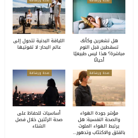
صحة ورشاقة
صحة ورشاقة
هل تشعرين وكأنك
اللياقة البدنية تتحول إلى
تسقطين قبل النوم
عالم البحار: لا تفوتيها
مباشرة؟ هذا ليس طبيعيًا
أحيانًا
صحة ورشاقة
صحة ورشاقة
مؤشر جودة الهواء
أساسيات للحفاظ على
والصحة النفسية: هل
صحة الرئتين خلال فصل
يرتبط الهواء الملوث
الشتاء
بالقلق والاكتئاب وتدهور…