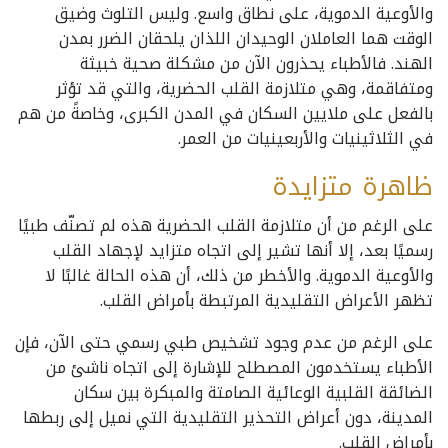
والأوعية الدموية، على نطاق واسع. وليس التلوث وضيق
الوقت هما العاملان الوحيدان اللذان يلحقان الضرر بمدن
الهند. فالأطباء يحذرون الآن من مشكلة صحية خبيثة
ومتفاقمة، وهي متلازمة القلب الحضرية، والتي قد تؤثر
بالفعل على ملايين السكان في المدن الكبرى، وخاصةً من هم
في الثلاثينيات والأربعينيات من العمر.
ظاهرة متزايدة
على الرغم من أن متلازمة القلب الحضرية هذه لم تصنّف طبيًا
رسميًا بعد، إلا أنها تشير إلى اتجاه متزايد لإجهاد القلب
والأوعية الدموية. والأخطر من ذلك، أن هذه الحالة غالبًا لا
تظهر الأعراض التقليدية المرتبطة بأمراض القلب.
على الرغم من عدم وجود تشخيص طبي رسمي حتى الآن، فإن
الأطباء يستخدمون المصطلح للإشارة إلى اتجاه ناشئ من
الضائقة القلبية الوعائية الصامتة والمبكرة بين سكان
المدينة، دون أعراض التحذير التقليدية التي نميل إلى ربطها
بأمراض القلب.