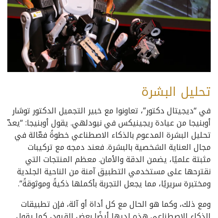
تحليل البشرة
في “ديجيتال دكتور”، تعاونوا مع خبير التجميل الدكتور توشار
أوبنيجا من عيادة ريجينيكس في نيودلهي. يقول أوبنيجا: “يعدّ
تحليل البشرة المدعوم بالذكاء الاصطناعي خطوةً فعّالة في
مجال العناية الشخصية بالبشرة. فعند دمجه مع تركيبات
مثبتة علميًا، يضمن الدقة والأمان. معظم المنتجات التي
نقترحها على مستخدمي التطبيق آمنة من الناحية الجلدية
ومختبرة سريريًا، مما يجعل التجربة بأكملها ذكيةً وموثوقةً”.
ومع ذلك، وكما هو الحال مع كل أداة أو آلة، فإن تطبيقات
الذكاء الاصطناعي هذه لديها أيضًا بعض القيود، كما يقول