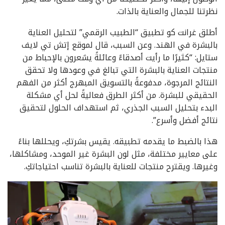
نظرتنا للجمال والعناية بالذات.
أطلق غرانت كو تطبيق “الطبيب الرقمي” لتحليل العناية
بالبشرة في الهند. وعن السبب، قال لموقع إتش تي لايف
ستايل: “كثيرًا ما رأيت أصدقاءً وعائلةً يشعرون بالإحباط من
منتجات العناية بالبشرة التي تبالغ في وعودها ولا تحقق
النتائج المرجوة، مدفوعةً بالتسويق المبهرج أكثر من الفهم
الحقيقي للبشرة. من أكثر الطرق فعاليةً لحل أي مشكلة
البدء بتحليل السبب الجذري، ثم استهداف الحلول لتحقيق
نتائج أفضل وأسرع”.
هذا بالضبط ما يقدمه تطبيقه. يقيس بشرتكِ، ويحللها بناءً
على معايير مختلفة، مثل لون البشرة غير الموحد، ومشاكلها،
وغيرها. ويقترح منتجات للعناية بالبشرة تناسب احتياجاتكِ.