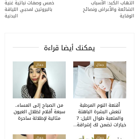
التهاب الكبد: الأسباب
خمس وصفات نباتية غنية
الشائعة والأعراض ونصائح
بالبروتين لمحبي اللياقة
الوقاية
البدنية
يمكنك أيضا قراءة
جمال
جمال
أقنعة النوم المرطبة
من الصباح إلى المساء..
تنعش البشرة الباهتة
سبعة أقلام لظلال العيون
والمتعبة طوال الليل: 7
مثالية لإطلالة ساحرة
خيارات تضمن لك إشراقة…
جمال
جمال