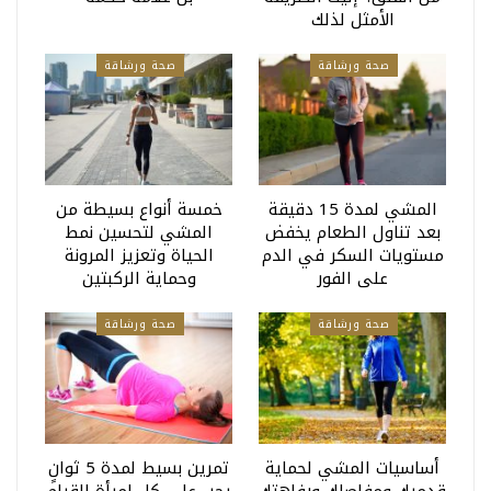
الأمثل لذلك
صحة ورشاقة
صحة ورشاقة
المشي لمدة 15 دقيقة
خمسة أنواع بسيطة من
بعد تناول الطعام يخفض
المشي لتحسين نمط
مستويات السكر في الدم
الحياة وتعزيز المرونة
على الفور
وحماية الركبتين
صحة ورشاقة
صحة ورشاقة
أساسيات المشي لحماية
تمرين بسيط لمدة 5 ثوانٍ
قدميك ومفاصلك ورفاهتك
يجب على كل امرأة القيام