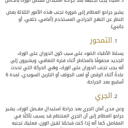
3 أشياء يجب تجنبها بعد جراحة استبدال مفصل الورك بالكامل
يشير جراحو العظام إلى ضرورة تجنب هذه الأمور الثلاثة بغض
النظر عن النهج الجراحي المستخدم (أمامي، خلفي، أو
جانبي).
التمحور
يسلط الأطباء الضوء على سبب كون الدوران على الورك
الجديد محفوفًا بالمخاطر أثناء فترة التعافي، ويشيرون إلى
أنه يجب تجنب الدوران على الورك، وهي الحركة التي تحدث
عادةً أثناء الرقص أو لعب الجولف أو التارين السويدي، لمدة 6
أسابيع بعد الجراحة.
الجري
وعن مدى أمان الجري بعد جراحة استبدال مفـصل الورك، يشير
جراحو العظام إلى أن الجري المنتظم قد يسبب تآكلًا في
المفاصل. كما أنه إذا كنتَ شخصًا ثقيل الوزن، فعليكَ تجنبه