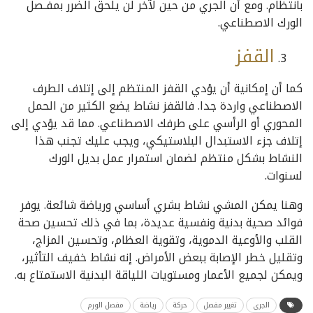
بانتظام. ومع أن الجري من حين لآخر لن يلحق الضرر بمفـصل
الورك الاصطناعي.
القفز
كما أن إمكانية أن يؤدي القفز المنتظم إلى إتلاف الطرف
الاصطناعي واردة جدا. فالقفز نشاط يضع الكثير من الحمل
المحوري أو الرأسي على طرفك الاصطناعي. مما قد يؤدي إلى
إتلاف جزء الاستبدال البلاستيكي، ويجب عليك تجنب هذا
النشاط بشكل منتظم لضمان استمرار عمل بديل الورك
لسنوات.
وهنا يمكن المشي نشاط بشري أساسي ورياضة شائعة. يوفر
فوائد صحية بدنية ونفسية عديدة، بما في ذلك تحسين صحة
القلب والأوعية الدموية، وتقوية العظام، وتحسين المزاج،
وتقليل خطر الإصابة ببعض الأمراض. إنه نشاط خفيف التأثير،
ويمكن لجميع الأعمار ومستويات اللياقة البدنية الاستمتاع به.
الجري
تغيير مفصل
حركة
رياضة
مفصل الورم