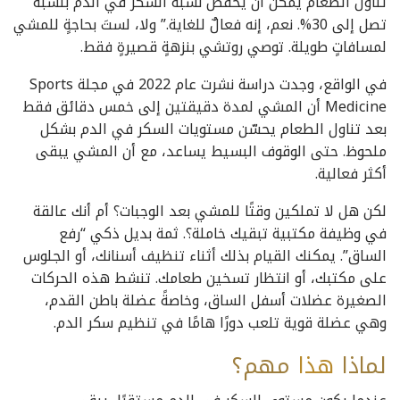
تناول الطعام يمكن أن يخفض نسبة السكر في الدم بنسبة
تصل إلى 30%. نعم، إنه فعالٌ للغاية.” ولا، لستَ بحاجةٍ للمشي
لمسافاتٍ طويلة. توصي روتشي بنزهةٍ قصيرةٍ فقط.
في الواقع، وجدت دراسة نشرت عام 2022 في مجلة Sports
Medicine أن المشي لمدة دقيقتين إلى خمس دقائق فقط
بعد تناول الطعام يحسّن مستويات السكر في الدم بشكل
ملحوظ. حتى الوقوف البسيط يساعد، مع أن المشي يبقى
أكثر فعالية.
لكن هل لا تملكين وقتًا للمشي بعد الوجبات؟ أم أنك عالقة
في وظيفة مكتبية تبقيك خاملة؟. ثمة بديل ذكي “رفع
الساق”. يمكنك القيام بذلك أثناء تنظيف أسنانك، أو الجلوس
على مكتبك، أو انتظار تسخين طعامك. تنشط هذه الحركات
الصغيرة عضلات أسفل الساق، وخاصةً عضلة باطن القدم،
وهي عضلة قوية تلعب دورًا هامًا في تنظيم سكر الدم.
لماذا
هذا
مهم؟