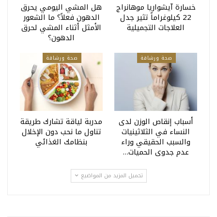
خسارة آيشواريا موهانراج
هل المشي اليومي يحرق
22 كيلوغراماً تثير جدل
الدهون فعلاً؟ ما الشعور
العلاجات التجميلية
الأمثل أثناء المشي لحرق
الدهون؟
صحة ورشاقة
صحة ورشاقة
أسباب إنقاص الوزن لدى
مدربة لياقة تشارك طريقة
النساء في الثلاثينيات
تناول ما نحب دون الإخلال
والسبب الحقيقي وراء
بنظامك الغذائي
عدم جدوى الحميات…
تحميل المزيد من المواضيع