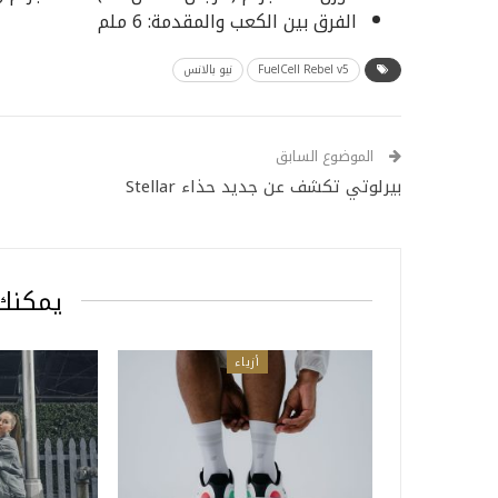
الفرق بين الكعب والمقدمة: 6 ملم
FuelCell Rebel v5
نيو بالانس
الموضوع السابق
بيرلوتي تكشف عن جديد حذاء Stellar
يمكنك 
أزياء