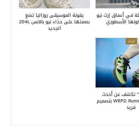
لة في أعماق إرث نيو
يقونة الموسيقى روزاليا تضع
لونها الأسطوري
بصمتها على حذاء نيو بالانس 204L
الجديد
أزياء
س” تكشف عن أحدث
إصداراتها WRPD Runner بتصميم
فريد