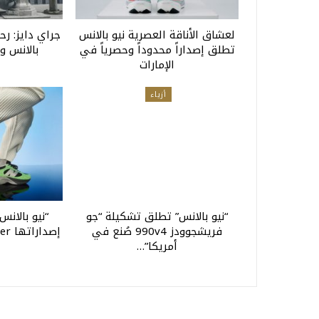
لعشاق الأناقة العصرية نيو بالانس
جراي دايز: رح
تطلق إصداراً محدوداً وحصرياً في
بالانس و
الإمارات
أزياء
“نيو بالانس” تطلق تشكيلة “جو
“نيو بالان
فريشجوودز 990v4 صُنع في
أمريكا”…