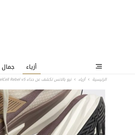
أزياء
جمال
الرئيسية
أزياء
نيو بالانس تكشف عن حذاء FuelCell Rebel v5 الرياضي