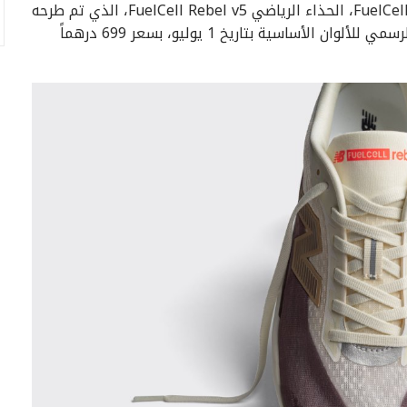
كشفت نيو بالانس عن أحدث ابتكاراتها ضمن مجموعة FuelCell، الحذاء الرياضي FuelCell Rebel v5، الذي تم طرحه
كإصدار محدود بألوان خاصة، على أن يلي ذلك الطرح الرسمي للألوان الأساسية بتاريخ 1 يوليو، بسعر 699 درهماً