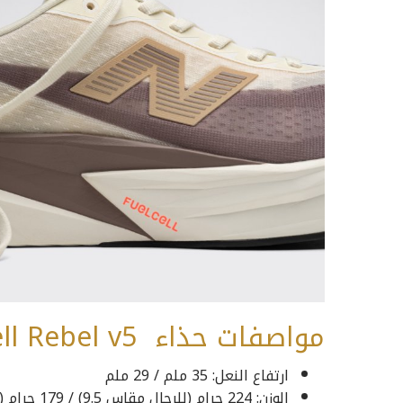
مواصفات حذاء FuelCell Rebel v5
ارتفاع النعل: 35 ملم / 29 ملم
الوزن: 224 جرام (للرجال مقاس 9.5) / 179 جرام (للنساء مقاس 7)