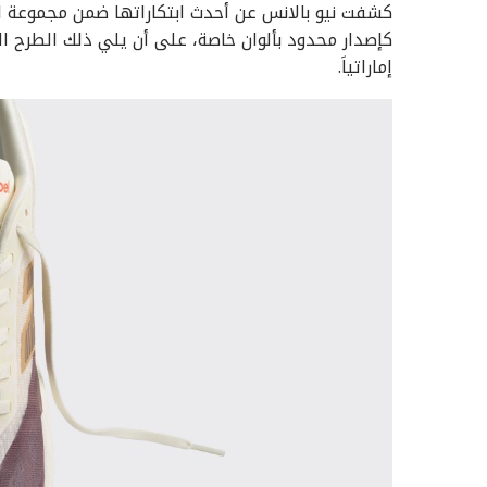
إماراتياَ.