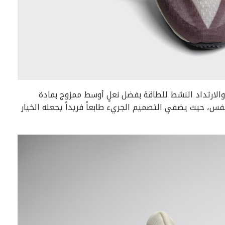
ين الاستجابة العالية والارتداد النشط للطاقة بفضل نعلٍ أوسط ممزوج بمادة
للتنفس، حيث يضفي التصميم الجريء طابعاً فريداً يجعله الخيار